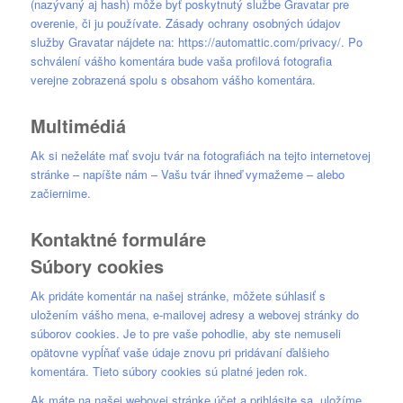
(nazývaný aj hash) môže byť poskytnutý službe Gravatar pre
overenie, či ju používate. Zásady ochrany osobných údajov
služby Gravatar nájdete na: https://automattic.com/privacy/. Po
schválení vášho komentára bude vaša profilová fotografia
verejne zobrazená spolu s obsahom vášho komentára.
Multimédiá
Ak si neželáte mať svoju tvár na fotografiách na tejto internetovej
stránke – napíšte nám – Vašu tvár ihneď vymažeme – alebo
začiernime.
Kontaktné formuláre
Súbory cookies
Ak pridáte komentár na našej stránke, môžete súhlasiť s
uložením vášho mena, e-mailovej adresy a webovej stránky do
súborov cookies. Je to pre vaše pohodlie, aby ste nemuseli
opätovne vypĺňať vaše údaje znovu pri pridávaní ďalšieho
komentára. Tieto súbory cookies sú platné jeden rok.
Ak máte na našej webovej stránke účet a prihlásite sa, uložíme