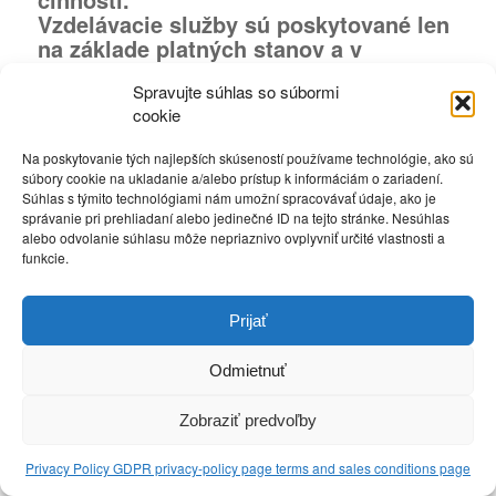
Vzdelávacie služby sú poskytované len
na základe platných stanov a v
medziach úkonov ktoré nevyžadujú
Spravujte súhlas so súbormi
zvláštne povolenie alebo registráciu na
cookie
ich vykonávanie.
***
Na poskytovanie tých najlepších skúseností používame technológie, ako sú
súbory cookie na ukladanie a/alebo prístup k informáciám o zariadení.
Výňatok zo stanov:
Súhlas s týmito technológiami nám umožní spracovávať údaje, ako je
§
2
správanie pri prehliadaní alebo jedinečné ID na tejto stránke. Nesúhlas
alebo odvolanie súhlasu môže nepriaznivo ovplyvniť určité vlastnosti a
Popis:
funkcie.
I.A.S. občianske združenie je charitatívne združenie. Je to
Prijať
neziskové, nepolitické občianske združenie osôb.
Odmietnuť
Zobraziť predvoľby
Privacy Policy GDPR privacy-policy page terms and sales conditions page