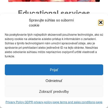
Educational services
Spravujte súhlas so súbormi
/
/
12. januára 2022
v
English articles
od
Marko
cookie
Dear friends
Na poskytovanie tých najlepších skúseností používame technológie, ako sú
One of the activities we take part in is:
súbory cookie na ukladanie a/alebo prístup k informáciám o zariadení.
educational services.
Súhlas s týmito technológiami nám umožní spracovávať údaje, ako je
správanie pri prehliadaní alebo jedinečné ID na tejto stránke. Nesúhlas
alebo odvolanie súhlasu môže nepriaznivo ovplyvniť určité vlastnosti a
Zdielať na
funkcie.
Prijať
Odmietnuť
Zobraziť predvoľby
Privacy Policy GDPR privacy-policy page terms and sales conditions page