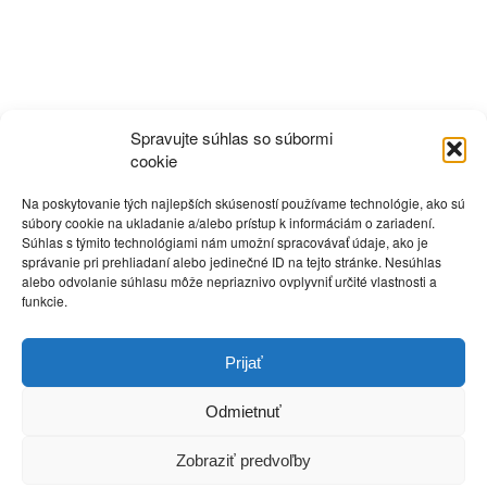
Spravujte súhlas so súbormi
cookie
Na poskytovanie tých najlepších skúseností používame technológie, ako sú
súbory cookie na ukladanie a/alebo prístup k informáciám o zariadení.
Súhlas s týmito technológiami nám umožní spracovávať údaje, ako je
správanie pri prehliadaní alebo jedinečné ID na tejto stránke. Nesúhlas
alebo odvolanie súhlasu môže nepriaznivo ovplyvniť určité vlastnosti a
funkcie.
Zdielať na
Prijať
Odmietnuť
Zobraziť predvoľby