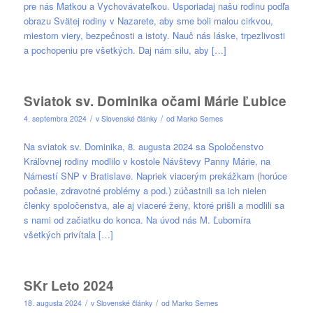
pre nás Matkou a Vychovávateľkou. Usporiadaj našu rodinu podľa
obrazu Svätej rodiny v Nazarete, aby sme boli malou cirkvou,
miestom viery, bezpečnosti a istoty. Nauč nás láske, trpezlivosti
a pochopeniu pre všetkých. Daj nám silu, aby […]
Sviatok sv. Dominika očami Márie Ľubice
/
/
4. septembra 2024
v
Slovenské články
od
Marko Semes
Na sviatok sv. Dominika, 8. augusta 2024 sa Spoločenstvo
Kráľovnej rodiny modlilo v kostole Návštevy Panny Márie, na
Námestí SNP v Bratislave. Napriek viacerým prekážkam (horúce
počasie, zdravotné problémy a pod.) zúčastnili sa ich nielen
členky spoločenstva, ale aj viaceré ženy, ktoré prišli a modlili sa
s nami od začiatku do konca. Na úvod nás M. Ľubomíra
všetkých privítala […]
SKr Leto 2024
/
/
18. augusta 2024
v
Slovenské články
od
Marko Semes