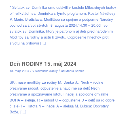
* Sviatok sv. Dominika sme oslávili v kostole Milosrdných bratov
pri relikviách sv. Dominika s týmto programom: Kostol Návštevy
P. Márie, Bratislava; Modlitbou sa spojme a podporme Národný
pochod za život štvrtok 8. augusta 2024,14,30 – 20,00h vo
sviatok sv. Dominika, ktorý je patrónom aj detí pred narodením
Modlitby za rodiny a úctu k životu. Odprosenie hriechov proti
životu na príhovor […]
Deň RODINY 15. máj 2024
/
/
18. mája 2024
v
Slovenské články
od
Marko Semes
SKr, naše modlitby za rodiny M. Danka J.: Nech v rodine
prežívame radosť, odpustenie a naučíme sa deliť Nech
prežívame a spoznávame istotu i nádej a spoločne chváľme
BOHA – aleluja. R – radosť O – odpustenie D – deliť sa (o dobré
či zlé) I – istota N – nádej A – aleluja M. Ľubica: Dobrotivý
Bože, […]