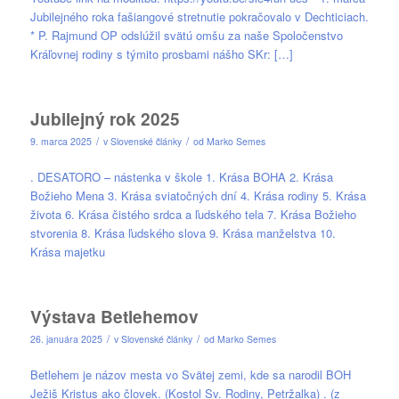
Jubilejného roka fašiangové stretnutie pokračovalo v Dechticiach.
* P. Rajmund OP odslúžil svätú omšu za naše Spoločenstvo
Kráľovnej rodiny s týmito prosbami nášho SKr: […]
Jubilejný rok 2025
/
/
9. marca 2025
v
Slovenské články
od
Marko Semes
. DESATORO – nástenka v škole 1. Krása BOHA 2. Krása
Božieho Mena 3. Krása sviatočných dní 4. Krása rodiny 5. Krása
života 6. Krása čistého srdca a ľudského tela 7. Krása Božieho
stvorenia 8. Krása ľudského slova 9. Krása manželstva 10.
Krása majetku
Výstava Betlehemov
/
/
26. januára 2025
v
Slovenské články
od
Marko Semes
Betlehem je názov mesta vo Svätej zemi, kde sa narodil BOH
Ježiš Kristus ako človek. (Kostol Sv. Rodiny, Petržalka) . (z