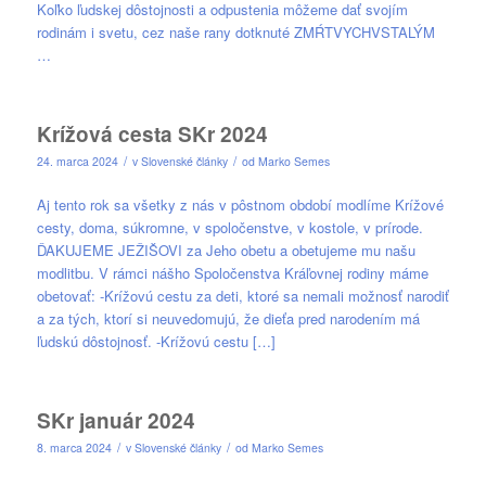
Koľko ľudskej dôstojnosti a odpustenia môžeme dať svojím
rodinám i svetu, cez naše rany dotknuté ZMŔTVYCHVSTALÝM
…
Krížová cesta SKr 2024
/
/
24. marca 2024
v
Slovenské články
od
Marko Semes
Aj tento rok sa všetky z nás v pôstnom období modlíme Krížové
cesty, doma, súkromne, v spoločenstve, v kostole, v prírode.
ĎAKUJEME JEŽIŠOVI za Jeho obetu a obetujeme mu našu
modlitbu. V rámci nášho Spoločenstva Kráľovnej rodiny máme
obetovať: -Krížovú cestu za deti, ktoré sa nemali možnosť narodiť
a za tých, ktorí si neuvedomujú, že dieťa pred narodením má
ľudskú dôstojnosť. -Krížovú cestu […]
SKr január 2024
/
/
8. marca 2024
v
Slovenské články
od
Marko Semes