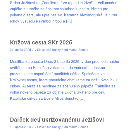
Srdca Ježišovho. „Zdanlivo mŕtve a predsa živé!“ – Veľkonočne
vajíčko z ktorého sa čoskoro vyliahne kuriatko. Nielen pre
pohana cisára, ale i pre nás sv. Katarína Alexandrijská už 1700
rokov vysvetľuje symbol hrobu a […]
Krížová cesta SKr 2025
/
/
21. apríla 2025
v
Slovenské články
od
Marko Semes
Modlitba za pápeža Dnes 21. apríla 2025, v deň prechodu nášho
svätého otca Františka z časnosti do večnosti, s láskou
prezentujeme aspoň časť modlitieb nášho Spoločenstva
Kráľovnej rodiny, ktoré pravidelne obetujeme za našu Katolícku
cirkev. Aj teraz sa modlime za zosnulého pápeža Františka za
voľbu nového pápeža za objatie Ducha Svätého pre celú
Katolícku cirkev za Božie Milosrdenstvo […]
Darček detí ukrižovanému Ježišovi
/
/
19. apríla 2025
v
Slovenské články
od
Marko Semes