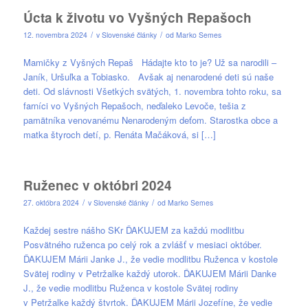
Úcta k životu vo Vyšných Repašoch
/
/
12. novembra 2024
v
Slovenské články
od
Marko Semes
Mamičky z Vyšných Repaš Hádajte kto to je? Už sa narodili –
Janík, Uršuľka a Tobiasko. Avšak aj nenarodené deti sú naše
deti. Od slávnosti Všetkých svätých, 1. novembra tohto roku, sa
farníci vo Vyšných Repašoch, neďaleko Levoče, tešia z
pamätníka venovanému Nenarodeným deťom. Starostka obce a
matka štyroch detí, p. Renáta Mačáková, si […]
Ruženec v októbri 2024
/
/
27. októbra 2024
v
Slovenské články
od
Marko Semes
Každej sestre nášho SKr ĎAKUJEM za každú modlitbu
Posvätného ruženca po celý rok a zvlášť v mesiaci október.
ĎAKUJEM Márii Janke J., že vedie modlitbu Ruženca v kostole
Svätej rodiny v Petržalke každý utorok. ĎAKUJEM Márii Danke
J., že vedie modlitbu Ruženca v kostole Svätej rodiny
v Petržalke každý štvrtok. ĎAKUJEM Márii Jozefíne, že vedie