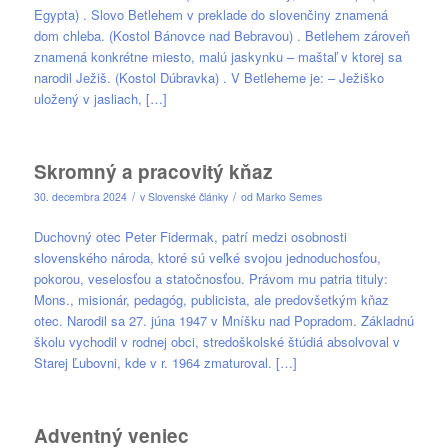
Egypta) . Slovo Betlehem v preklade do slovenčiny znamená
dom chleba. (Kostol Bánovce nad Bebravou) . Betlehem zároveň
znamená konkrétne miesto, malú jaskynku – maštaľ v ktorej sa
narodil Ježiš. (Kostol Dúbravka) . V Betleheme je: – Ježiško
uložený v jasliach, […]
Skromný a pracovitý kňaz
/
/
30. decembra 2024
v
Slovenské články
od
Marko Semes
Duchovný otec Peter Fidermak, patrí medzi osobnosti
slovenského národa, ktoré sú veľké svojou jednoduchosťou,
pokorou, veselosťou a statočnosťou. Právom mu patria tituly:
Mons., misionár, pedagóg, publicista, ale predovšetkým kňaz
otec. Narodil sa 27. júna 1947 v Mníšku nad Popradom. Základnú
školu vychodil v rodnej obci, stredoškolské štúdiá absolvoval v
Starej Ľubovni, kde v r. 1964 zmaturoval. […]
Adventný veniec