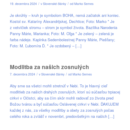
/
/
19. decembra 2024
v
Slovenské články
od
Marko Semes
Je okrúhly – kruh je symbolom BOHA, nemá začiatok ani koniec.
Kostol sv. Kataríny Alexandrijskej, Dechtice; Foto: Marko * Je
z vetvičiek stromu – strom je symbol života. Bazilika Narodenia
Panny Márie, Marianka; Foto: M. Oľga * Je zelený – zelená je
farba nádeje. Kaplnka Sedembolestnej Panny Márie, Piešťany;
Foto: M. Ľubomíra Ď. * Je ozdobený – […]
Modlitba za našich zosnulých
/
/
7. decembra 2024
v
Slovenské články
od
Marko Semes
Aby sme sa všetci mohli stretnúť v Nebi. To je hlavný cieľ
modlitieb za našich drahých zosnulých, ktorí sú súčasťou trpiacej
cirkvi v Očistci, aby sa čím skôr mohli radovať zo života pred
Božou tvárou a byť súčasťou Oslávenej cirkvi v Nebi. ĎAKUJEM
každej z nás, za všetky modlitby a obety za zosnulých počas
celého roka a zvlášť v novembri, predovšetkým na našich […]