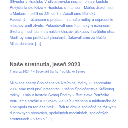
Silvester v Hradisku V silvestrovskú noc, sme sa v kostole
Povýšenia sv. Kríža v Hradisku, s mamou – Máriou Jozefínou
a Markom modlili od 22h do 1h. Začali sme Biblickým
Radostným ružencom s prosbami za naše rodiny a odprosenie
hriechov proti životu. Pokračovali sme Fatimským ružencom
Svetla s modlitbami za našich kňazov, biskupov i svätého otca.
Modlitby sme pretkávali piesňami. Ďakovali sme za Božie
Milosrdenstvo. […]
Naše stretnutia, jeseň 2023
/
/
7. marca 2024
v
Slovenské články
od
Marko Semes
Milované sestry Spoločenstva Kráľovnej rodiny, 6. septembra
2007 sme mali prvú prezentáciu nášho Spoločenstva Kráľovnej
rodiny, u nás v kostole Svätej Rodiny v Bratislave Petržalke.
Veru, sme staršie o 17 rokov. Je veľa krásneho a nádherného čo
sme spolu za ten čas prežili. Boli to chvíle spoločné na rôznych
duchovných obnovách, spoločných modlitbách, spoločných
stretnutiach – všetko […]