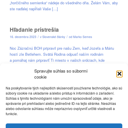
„horčičného semienka“ nádeje do všedného dňa. Želám Vám, aby
ste naďalej napĺňali Vaše […]
Hľadanie prístrešia
/
/
16. decembra 2023
v
Slovenské články
od
Marko Semes
Noc Zázračnú BOH pripravil pre našu Zem, keď Jozefa a Máriu
hostí zle Betlehem. Svätá Rodina odpusť naším rodinám
a pomáhaj nám pripraviť Ti miesto v našich srdciach, kde
nebudeš iba hosťom ale Kráľovstvom Lásky a Pokoja.
Spravujte súhlas so súbormi
cookie
Krása svätého Mikuláša
Na poskytovanie tých najlepších skúseností používame technológie, ako sú
súbory cookie na ukladanie a/alebo prístup k informáciám o zariadení.
/
/
16. decembra 2023
v
Slovenské články
od
Marko Semes
Súhlas s týmito technológiami nám umožní spracovávať údaje, ako je
správanie pri prehliadaní alebo jedinečné ID na tejto stránke. Nesúhlas
Vyšné Repaše, 6. december 2023 Ak je v srdci duch a príklad
alebo odvolanie súhlasu môže nepriaznivo ovplyvniť určité vlastnosti a
skutočného svätého Mikuláša, prinesie do dedín a rodín veľa
funkcie.
nádherného obdarovania. Malí anjeli so svätým Mikulášom
priniesli radosť aj do domov starých ľudí.