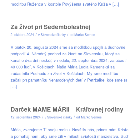
modlitbu Ruženca v kostole Povýšenia svätého Kríža v […]
Za život pri Sedembolestnej
/
/
2. októbra 2024
v
Slovenské články
od
Marko Semes
V piatok 20. augusta 2024 sme sa modlitbou spojili a duchovne
podporili 4. Národný pochod za život na Slovensku, ktorý sa
konal o dva dni neskôr, v nedeľu, 22. septembra 2024, za účasti
40 000 ľudí, v Košiciach. Naša Mária Lucia Kamenská sa
zúčastnila Pochodu za život v Košiciach. My sme modlitbu
začali pri pamätníku Nenarodených detí v Petržalke, kde sme si
[…]
Darček MAME MÁRII – Kráľovnej rodiny
/
/
12. septembra 2024
v
Slovenské články
od
Marko Semes
Mária, zverujeme Ti svoju rodinu. Navštív nás, prines nám Krista
a pomáhaj nám, aby sme žili v milosti sviatosti manželstva. Buď