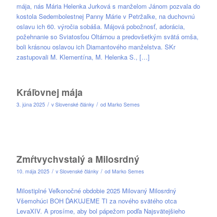
mája, nás Mária Helenka Jurková s manželom Jánom pozvala do
kostola Sedembolestnej Panny Márie v Petržalke, na duchovnú
oslavu ich 60. výročia sobáša. Májová pobožnosť, adorácia,
požehnanie so Sviatosťou Oltárnou a predovšetkým svätá omša,
boli krásnou oslavou ich Diamantového manželstva. SKr
zastupovali M. Klementína, M. Helenka S., […]
Kráľovnej mája
/
/
3. júna 2025
v
Slovenské články
od
Marko Semes
Zmŕtvychvstalý a Milosrdný
/
/
10. mája 2025
v
Slovenské články
od
Marko Semes
Milostiplné Veľkonočné obdobie 2025 Milovaný Milosrdný
Všemohúci BOH ĎAKUJEME TI za nového svätého otca
LevaXIV. A prosíme, aby bol pápežom podľa Najsvätejšieho