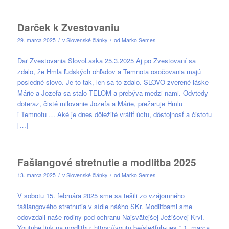
Darček k Zvestovaniu
/
/
29. marca 2025
v
Slovenské články
od
Marko Semes
Dar Zvestovania SlovoLaska 25.3.2025 Aj po Zvestovaní sa
zdalo, že Hmla ľudských ohľadov a Temnota osočovania majú
posledné slovo. Je to tak, len sa to zdalo. SLOVO zverené láske
Márie a Jozefa sa stalo TELOM a prebýva medzi nami. Odvtedy
doteraz, čisté milovanie Jozefa a Márie, prežaruje Hmlu
i Temnotu … Aké je dnes dôležité vrátiť úctu, dôstojnosť a čistotu
[…]
Fašiangové stretnutie a modlitba 2025
/
/
13. marca 2025
v
Slovenské články
od
Marko Semes
V sobotu 15. februára 2025 sme sa tešili zo vzájomného
fašiangového stretnutia v sídle nášho SKr. Modlitbami sme
odovzdali naše rodiny pod ochranu Najsvätejšej Ježišovej Krvi.
Youtube link na modlitbu: https://youtu.be/sle4fuh-ues * 1. marca