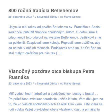
800 ročná tradícia Betlehemov
/
/
25. decembra 2023
v
Slovenské články
od
Marko Semes
Uplynulo 800 rokov od prvého Betlehemu sv. Františka z Assisi
keď chcel priblížiť Vianoce chudobným ľuďom. S deťmi sme si
pripomenuli túto udalosť na výstave Betlehemov. Ježiškovi sme
sa poklonili. Zaspievali sme koledy. Poprosili sme Ježiška, aby
sa narodil v našich rodinách. Poďakovali sme sa, že On Boh sa
stal malým dieťaťom pre nás tak […]
Vianočný pozdrav otca biskupa Petra
Rusnáka
/
/
20. decembra 2023
v
Slovenské články
od
Marko Semes
Milí vedúci hnutí, združení a spoločenstiev, sestry a bratia! . .
Pri príležitosti sviatkov narodenia Ježiša Krista, Vám ďakujem za
to, že vo Vašich spoločenstvách sa rodí živá viera. Táto viera sa
rodí vďaka Vašej pravidelnej obete vlastného času a prinášaniu