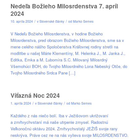
Nedeľa Božieho Milosrdenstva 7. apríl
2024
/
/
10. apríla 2024
v
Slovenské články
od
Marko Semes
V Nedeľu Božieho Milosrdenstva, v hodine Božieho
Milosrdenstva, pred obrazom Božieho Milosrdenstva, sme sa v
mene celého nášho Spoločenstva Kráľovnej rodiny stretli na
modlitbe u našej Márie Klementíny, M. Helenka J., M. Janka J.,
Editka, Emka a M. Ľubomíra S.C. Milovaný Milosrdný
Všemohúci BOH, do Tvojho Milosrdného Lona Nebeský Otče, do
Tvojho Milosrdného Srdca Pane […]
Víťazná Noc 2024
/
/
1. apríla 2024
v
Slovenské články
od
Marko Semes
Každého z nás niečo bolí. Iba v Ježišovom ukrižovaní
a zmŕtvychvstaní má naše utrpenie zmysel. Radostnú
Veľkonočnú oktávu 2024. Zmŕtvychvstalý JEŽIŠ svoje rany
neskrýva. Práve cez ne na nás vylieva svoje MILOSRDENSTVO.