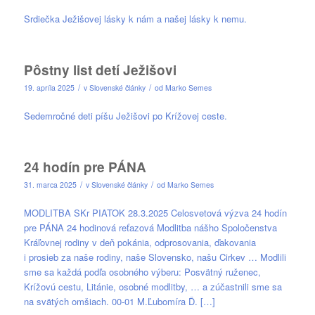
Srdiečka Ježišovej lásky k nám a našej lásky k nemu.
Pôstny list detí Ježišovi
/
/
19. apríla 2025
v
Slovenské články
od
Marko Semes
Sedemročné deti píšu Ježišovi po Krížovej ceste.
24 hodín pre PÁNA
/
/
31. marca 2025
v
Slovenské články
od
Marko Semes
MODLITBA SKr PIATOK 28.3.2025 Celosvetová výzva 24 hodín
pre PÁNA 24 hodinová reťazová Modlitba nášho Spoločenstva
Kráľovnej rodiny v deň pokánia, odprosovania, ďakovania
i prosieb za naše rodiny, naše Slovensko, našu Cirkev … Modlili
sme sa každá podľa osobného výberu: Posvätný ruženec,
Krížovú cestu, Litánie, osobné modlitby, … a zúčastnili sme sa
na svätých omšiach. 00-01 M.Ľubomíra Ď. […]