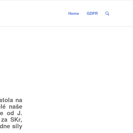
Home
GDPR
stola na
elé naše
ie od J.
 za SKr,
dne sily