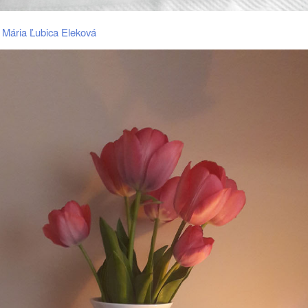
 Mária Ľubica Eleková