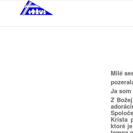
Milé se
pozeral
Ja som 
Z Božej
adoráci
Spoloče
Krista 
ktoré j
temna 