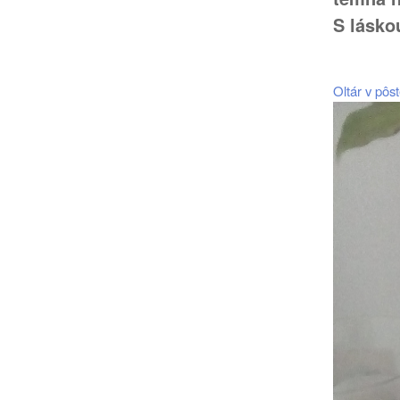
S lásko
Oltár v pôs