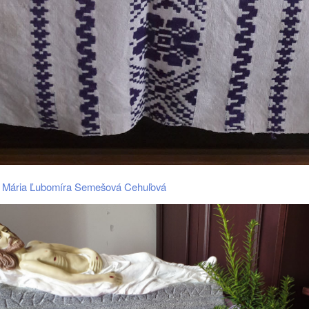
– Mária Ľubomíra Semešová Cehuľová