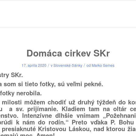
Domáca cirkev SKr
/
/
17. apríla 2020
v
Slovenské články
od
Marko Semes
stry SKr.
a som si tieto fotky, sú veľmi pekné.
fotky nerobila.
 milosti môžem chodiť už druhý týždeň do ko
u a sv. prijímanie. Kladiem tam na oltár c
nstvo. Intenzívne dlhšie vnímam „Požehnan
prúdi k nám do rodín.“ Preto vďaka P. Bohu
e presiaknuté Kristovou Láskou, nad ktorou žia
nemajú moc. Amen!