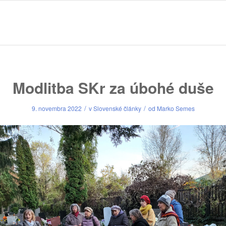
Modlitba SKr za úbohé duše
/
/
9. novembra 2022
v
Slovenské články
od
Marko Semes