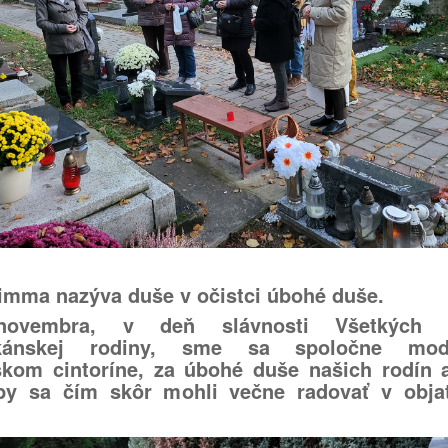
imma nazýva duše v očistci úbohé duše.
ovembra, v deň slávnosti Všetkých s
kánskej rodiny, sme sa spoločne mod
skom cintoríne, za úbohé duše našich rodín a
by sa čím skôr mohli večne radovať v objat