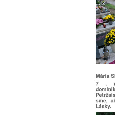
Mária S
7 . n
domini
Petržal
sme, a
Lásky.