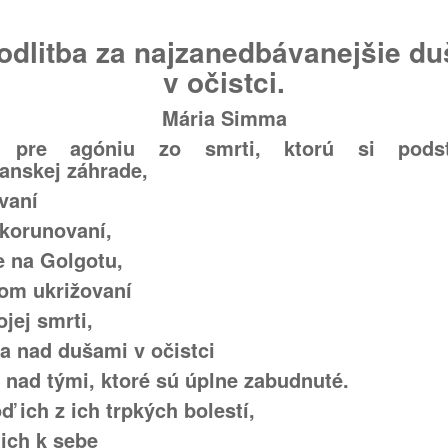
odlitba za najzanedbávanejšie du
v očistci.
Mária Simma
, pre agóniu zo smrti, ktorú si pods
nskej záhrade,
ovaní
 korunovaní,
e na Golgotu,
jom ukrižovaní
ojej smrti,
sa nad dušami v očistci
 nad tými, ktoré sú úplne zabudnuté.
ď ich z ich trpkých bolestí,
 ich k sebe