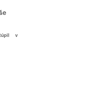
še
túpil v