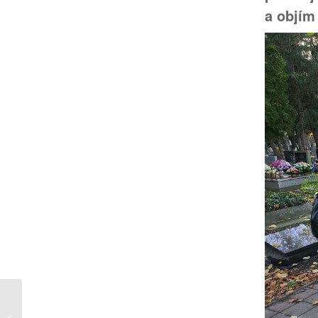
a objím
SKr v Rádiu Mária – november 2022