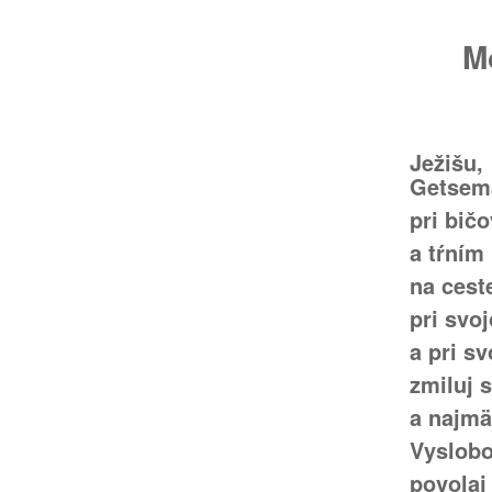
M
Ježišu
Getsema
pri bič
a tŕním
na cest
pri svo
a pri sv
zmiluj 
a najmä
Vyslobo
povolaj