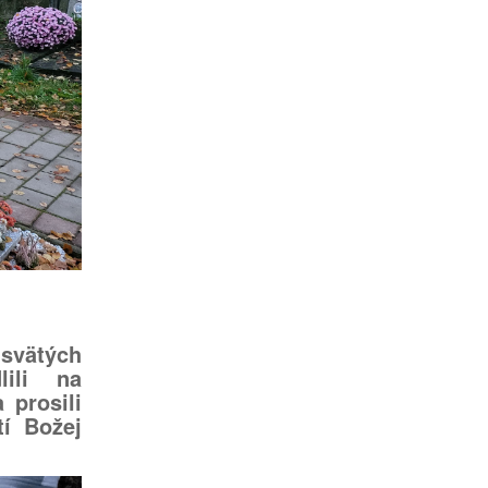
vätých
lili na
 prosili
í Božej