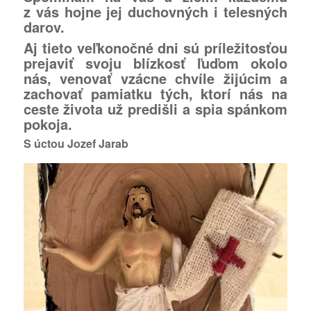
z vás hojne jej duchovných i telesných
darov.
Aj tieto veľkonočné dni sú príležitosťou
prejaviť svoju blízkosť ľuďom okolo
nás, venovať vzácne chvíle žijúcim a
zachovať pamiatku tých, ktorí nás na
ceste života už predišli a spia spánkom
pokoja.
S úctou Jozef Jarab