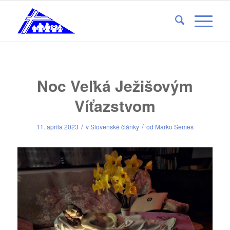
Noc Veľká Ježišovým
Víťazstvom
/
/
11. apríla 2023
v
Slovenské články
od
Marko Semes