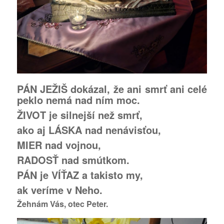
PÁN JEŽIŠ dokázal, že ani smrť ani celé
peklo nemá nad ním moc.
ŽIVOT je silnejší než smrť,
ako aj LÁSKA nad nenávisťou,
MIER nad vojnou,
RADOSŤ nad smútkom.
PÁN je VÍŤAZ a takisto my,
ak veríme v Neho.
Žehnám Vás, otec Peter.