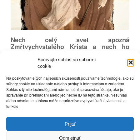
Nech celý svet spozná
Zmŕtvychvstalého Krista a nech ho
uzná za svojho kráľa.
Spravujte súhlas so súbormi
Viva Cristo Rei.
cookie
Nech náš vzťah ku Kristovi je stále
hlbší a hlbší tak aby sme sa mu
Na poskytovanie tých najlepších skúseností používame technológie, ako sú
súbory cookie na ukladanie a/alebo prístup k informáciám o zariadení.
pripodobnili čo najviac.
Súhlas s týmito technológiami nám umožní spracovávať údaje, ako je
Marko
správanie pri prehliadaní alebo jedinečné ID na tejto stránke. Nesúhlas
alebo odvolanie súhlasu môže nepriaznivo ovplyvniť určité vlastnosti a
funkcie.
Zdielať na
Prijať
Odmietnuť