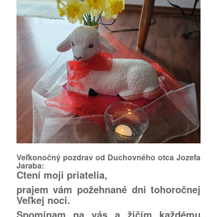
Veľkonočný pozdrav od Duchovného otca Jozefa
Jaraba:
Ctení moji priatelia,
prajem vám požehnané dni tohoročnej
Veľkej noci.
Spomínam na vás a žičím každému