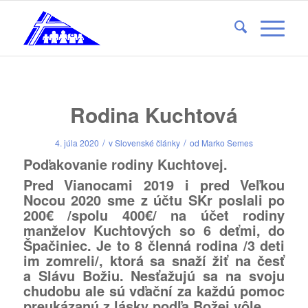
Rodina Kuchtová
/
/
4. júla 2020
v
Slovenské články
od
Marko Semes
Poďakovanie rodiny Kuchtovej.
Pred Vianocami 2019 i pred Veľkou
Nocou 2020 sme z účtu SKr poslali po
200€ /spolu 400€/
na účet rodiny
manželov Kuchtových so 6 deťmi, do
Špačiniec. Je to 8 členná rodina /3 deti
im zomreli/, ktorá sa snaží žiť na česť
a Slávu Božiu. Nesťažujú sa na svoju
chudobu ale sú vďační za každú pomoc
preukázanú z lásky podľa Božej vôle.