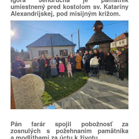
umiestnený pred kostolom sv. Kataríny
Alexandrijskej, pod misijným krížom.
Pán farár spojil pobožnosť za
zosnulých s požehnaním pamätníka
a modlitbami za úctu k životu.