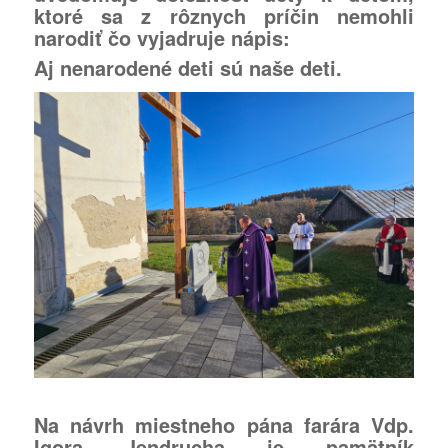
ktoré sa z rôznych príčin nemohli
narodiť čo vyjadruje nápis:
Aj nenarodené deti sú naše deti.
Na návrh miestneho pána farára Vdp.
Igora Jendrucha je pamätník