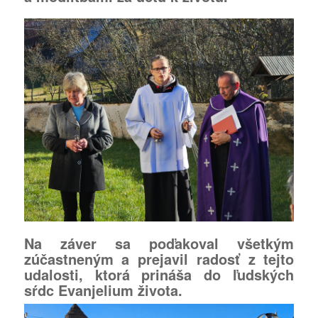
Na záver sa poďakoval všetkým
zúčastneným a prejavil radosť z tejto
udalosti, ktorá prináša do ľudských
sŕdc Evanjelium života.