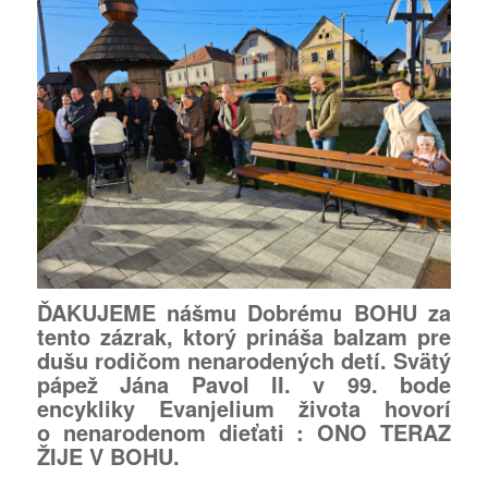
ĎAKUJEME nášmu Dobrému BOHU za
tento zázrak, ktorý prináša balzam pre
dušu rodičom nenarodených detí. Svätý
pápež Jána Pavol II. v 99. bode
encykliky Evanjelium života hovorí
o nenarodenom dieťati : ONO TERAZ
ŽIJE V BOHU.