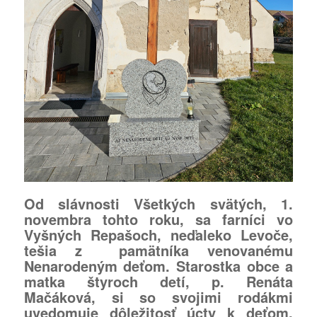
Od slávnosti Všetkých svätých, 1.
novembra tohto roku, sa farníci vo
Vyšných Repašoch, neďaleko Levoče,
tešia z pamätníka venovanému
Nenarodeným deťom. Starostka obce a
matka štyroch detí, p. Renáta
Mačáková, si so svojimi rodákmi
uvedomuje dôležitosť úcty k deťom,