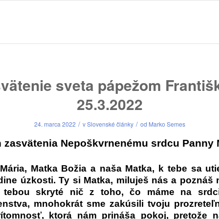
vätenie sveta pápežom Franti
25.3.2022
/
/
24. marca 2022
v
Slovenské články
od
Marko Semes
 zasvätenia Nepoškvrnenému srdcu Panny 
 Mária, Matka Božia a naša Matka, k tebe sa ut
dine úzkosti. Ty si Matka, miluješ nás a poznáš
 tebou skryté nič z toho, čo máme na srdc
enstva, mnohokrát sme zakúsili tvoju prozreteľ
rítomnosť, ktorá nám prináša pokoj, pretože 