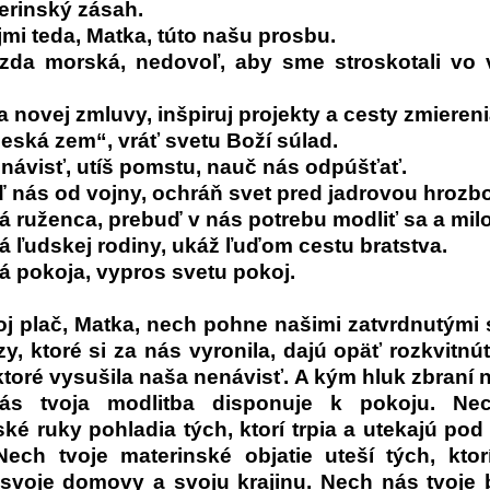
erinský zásah.
jmi teda, Matka, túto našu prosbu.
ezda morská, nedovoľ, aby sme stroskotali vo 
a novej zmluvy, inšpiruj projekty a cesty zmiereni
eská zem“, vráť svetu Boží súlad.
návisť, utíš pomstu, nauč nás odpúšťať.
 nás od vojny, ochráň svet pred jadrovou hrozb
á ruženca, prebuď v nás potrebu modliť sa a mil
á ľudskej rodiny, ukáž ľuďom cestu bratstva.
á pokoja, vypros svetu pokoj.
oj plač, Matka, nech pohne našimi zatvrdnutými 
y, ktoré si za nás vyronila, dajú opäť rozkvitn
ktoré vysušila naša nenávisť. A kým hluk zbraní 
ás tvoja modlitba disponuje k pokoju. Nec
ké ruky pohladia tých, ktorí trpia a utekajú po
ech tvoje materinské objatie uteší tých, ktor
 svoje domovy a svoju krajinu. Nech nás tvoje 