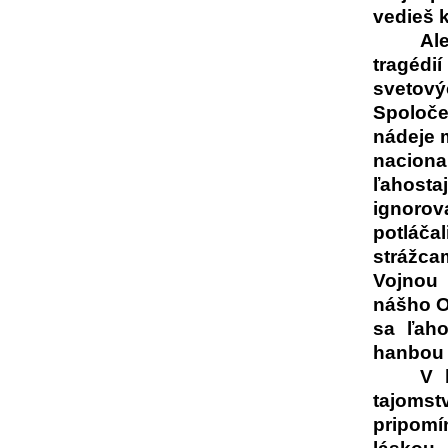
vedieš k
Al
tragédií
svetov
Spoloče
nádeje 
nacion
ľahosta
ignorov
potláča
strážca
Vojnou 
nášho Ot
sa ľah
hanbou 
V 
tajoms
pripomí