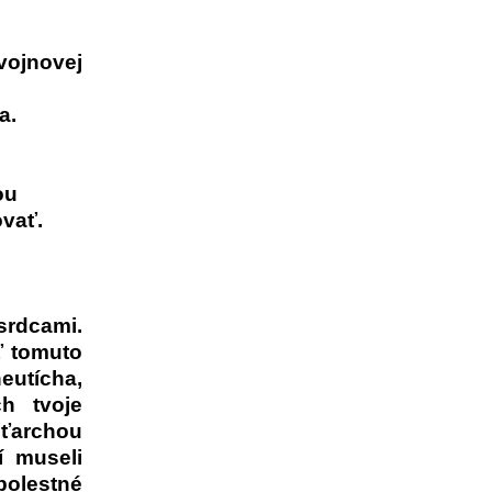
vojnovej
a.
ou
ovať.
srdcami.
úť tomuto
neutícha,
h tvoje
d ťarchou
í museli
bolestné