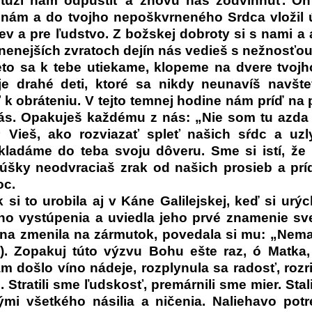
 túži nám odpustiť a znovu nás zodvihnúť. O
 nám a do tvojho nepoškvrneného Srdca vložil 
ev a pre ľudstvo. Z božskej dobroty si s nami a 
snenejších zvratoch dejín nás vedieš s nežnosťou
eto sa k tebe utiekame, klopeme na dvere tvojh
je drahé deti, ktoré sa nikdy neunavíš navšt
 k obráteniu. V tejto temnej hodine nám príď na
ás. Opakuješ každému z nás: „Nie som tu azda j
 Vieš, ako rozviazať spleť našich sŕdc a uz
kladáme do teba svoju dôveru. Sme si istí, že
úšky neodvraciaš zrak od našich prosieb a pr
oc.
 si to urobila aj v Káne Galilejskej, keď si urýc
ho vystúpenia a uviedla jeho prvé znamenie sv
ina zmenila na zármutok, povedala si mu: „Nema
3). Zopakuj túto výzvu Bohu ešte raz, ó Matka,
m došlo víno nádeje, rozplynula sa radosť, rozri
. Stratili sme ľudskosť, premárnili sme mier. Sta
mi všetkého násilia a ničenia. Naliehavo pot