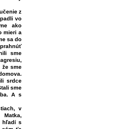
oučenie z
 padli vo
sme ako
 mieri a
me sa do
prahnúť
nili sme
agresiu,
, že sme
 domova.
li srdce
Stali sme
ba. A s
tiach, v
 Matka,
 hľadí s