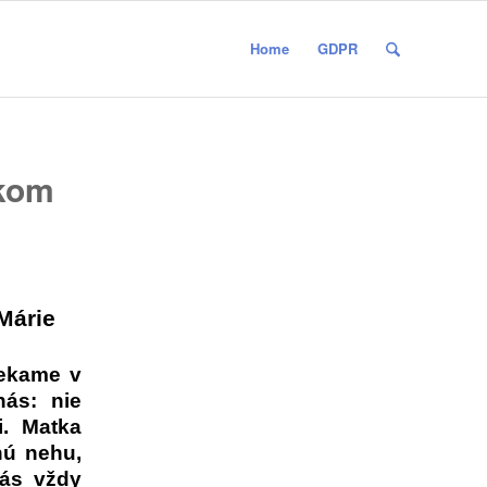
Home
GDPR
škom
Márie
iekame v
 nás: nie
i. Matka
nú nehu,
nás vždy