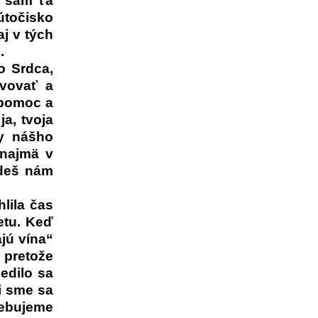
n sám ťa
útočisko
aj v tých
.
o Srdca,
evovať a
 pomoc a
a, tvoja
ly nášho
 najmä v
ídeš nám
hlila čas
etu. Keď
jú vína“
 pretože
edilo sa
li sme sa
rebujeme