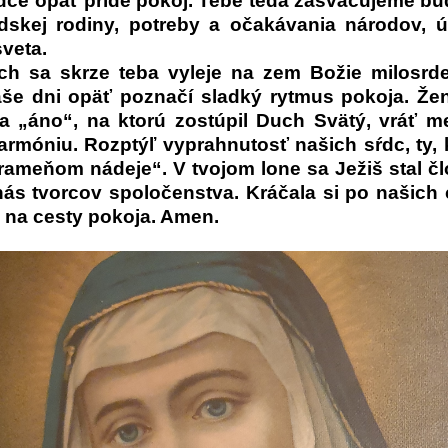
rdce opäť príde pokoj. Tebe teda zasväcujeme b
udskej rodiny, potreby a očakávania národov, ú
sveta.
ch sa skrze teba vyleje na zem Božie milosrd
še dni opäť poznačí sladký rytmus pokoja. Žen
a „áno“, na ktorú zostúpil Duch Svätý, vráť m
armóniu. Rozptýľ vyprahnutosť našich sŕdc, ty, k
rameňom nádeje“. V tvojom lone sa Ježiš stal č
nás tvorcov spoločenstva. Kráčala si po našich 
 na cesty pokoja. Amen.