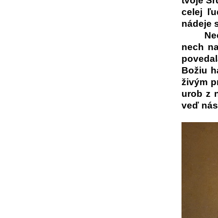
tvoje S
celej ľ
nádeje 
Ne
nech na
povedal
Božiu h
živým p
urob z 
veď nás