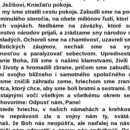
 Ježišovi, Kniežaťu pokoja.
e my sme stratili cestu pokoja. Zabudli sme na p
 minulého storočia, na obete miliónov ľudí, ktorí
ých vojnách. Nedbáme na záväzky, ktoré 
nstvo národov prijali, a zrádzame sny národov o
mladých. Ochoreli sme na chamtivosť, uzavreli s
alistických záujmov, nechali sme sa vy
jnosťou a paralyzovať sebectvom. Uprednost
anie Boha, žili sme s našimi klamstvami, živili 
li životy a hromadili zbrane, pričom sme zabudli
mi svojho blížneho i samotného spoločného
sme zničili záhradu zeme, hriechom sme zrani
ca, ktorý chce, aby sme boli bratmi a sestrami. 
ostajnými voči všetkým a všetkému okrem se
hovoríme: Odpusť nám, Pane!
biede hriechu, v našich námahách a krehkos
tve neprávosti zla a vojny nám ty, svätá
naš, že Boh nás neopúšťa, ale naďalej na nás