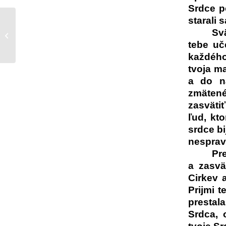
Srdce p
starali 
Svä
Modlitba za život
tebe uče
každého
tvoja ma
a do na
zmätené
zasväti
ľud, kto
srdce bi
nesprav
Pr
a zasv
Cirkev 
Prijmi 
prestal
Srdca, 