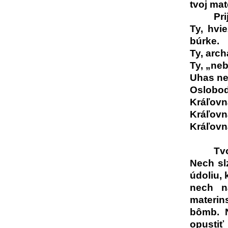
tvoj mat
Pri
Ty, hvi
búrke.
Ty, arch
Ty, „neb
Uhas ne
Osloboď
Kráľovn
Kráľovn
Kráľovn
Tv
Nech slz
údoliu, 
nech n
materins
bômb. N
opustiť