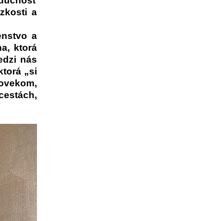
udúcnosť
zkosti a
enstvo a
a, ktorá
edzi nás
torá „si
lovekom,
cestách,