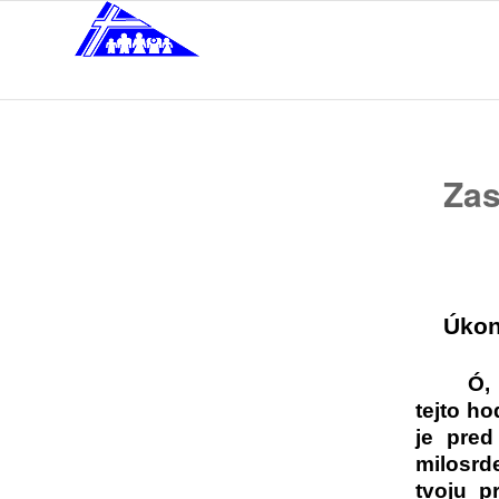
Zas
Úkon
Ó,
tejto ho
je pred
milosrd
tvoju p