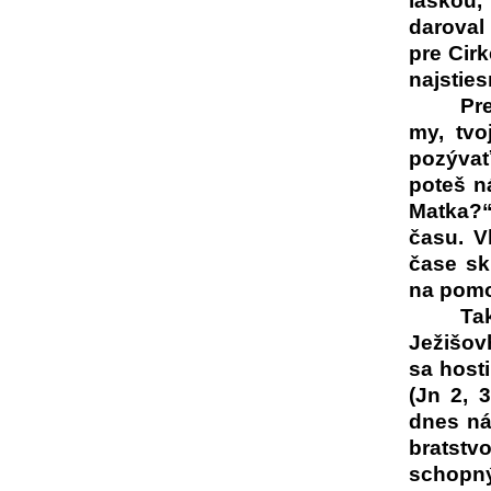
láskou,
daroval
pre Cirk
najstie
Pr
my, tvo
pozývať
poteš n
Matka?“
času. V
čase sk
na pom
Tak
Ježišov
sa host
(Jn 2, 
dnes ná
bratstvo
schopný