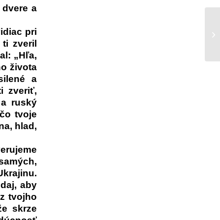
 dvere a
idiac pri
Úv
ti zveril
l: „Hľa,
ho života
silené a
 zveriť,
 a ruský
 čo tvoje
na, hlad,
verujeme
samých,
krajinu.
daj, aby
z tvojho
že skrze