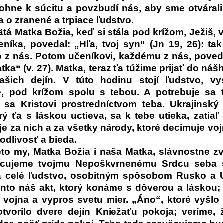
ohne k súcitu a povzbudí nás, aby sme otvárali
sa o zranené a trpiace ľudstvo.
tá Matka Božia, keď si stála pod krížom, Ježiš, v
níka, povedal: „Hľa, tvoj syn“ (Jn 19, 26): tak 
 z nás. Potom učeníkovi, každému z nás, poveda
tka“ (v. 27). Matka, teraz ťa túžime prijať do náš
šich dejín. V túto hodinu stojí ľudstvo, vy
, pod krížom spolu s tebou. A potrebuje sa ti
ť sa Kristovi prostredníctvom teba. Ukrajinský
rý ťa s láskou uctieva, sa k tebe utieka, zatiaľ
je za nich a za všetky národy, ktoré decimuje voj
odlivosť a bieda.
eto my, Matka Božia i naša Matka, slávnostne z
äcujeme tvojmu Nepoškvrnenému Srdcu seba 
a celé ľudstvo, osobitným spôsobom Rusko a U
tento náš akt, ktorý konáme s dôverou a láskou; 
a vojna a vypros svetu mier.
„Áno“, ktoré vyšlo 
otvorilo dvere dejín Kniežaťu pokoja; veríme, 