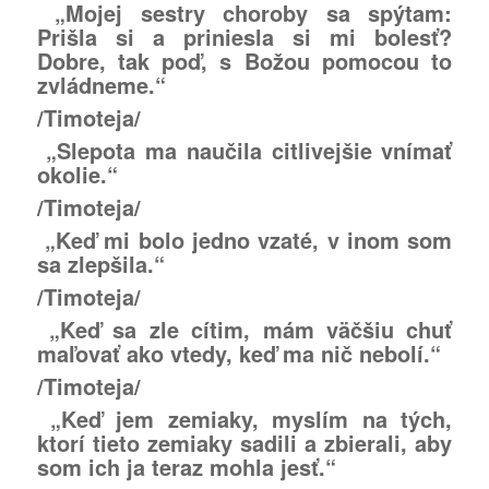
„Mojej sestry choroby sa spýtam:
Prišla si a priniesla si mi bolesť?
Dobre, tak poď, s Božou pomocou to
zvládneme.“
/Timoteja/
„Slepota ma naučila citlivejšie vnímať
okolie.“
/Timoteja/
„Keď mi bolo jedno vzaté, v inom som
sa zlepšila.“
/Timoteja/
„Keď sa zle cítim, mám väčšiu chuť
maľovať ako vtedy, keď ma nič nebolí.“
/Timoteja/
„Keď jem zemiaky, myslím na tých,
ktorí tieto zemiaky sadili a zbierali, aby
som ich ja teraz mohla jesť.“