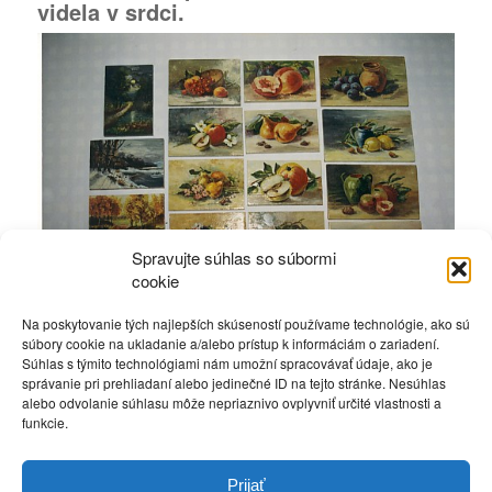
videla v srdci.
Spravujte súhlas so súbormi
cookie
Na poskytovanie tých najlepších skúseností používame technológie, ako sú
súbory cookie na ukladanie a/alebo prístup k informáciám o zariadení.
Pozrite si jej obrázky vo fotogalérii.
Súhlas s týmito technológiami nám umožní spracovávať údaje, ako je
Kliknite tu.
správanie pri prehliadaní alebo jedinečné ID na tejto stránke. Nesúhlas
alebo odvolanie súhlasu môže nepriaznivo ovplyvniť určité vlastnosti a
funkcie.
Zdielať na
Prijať