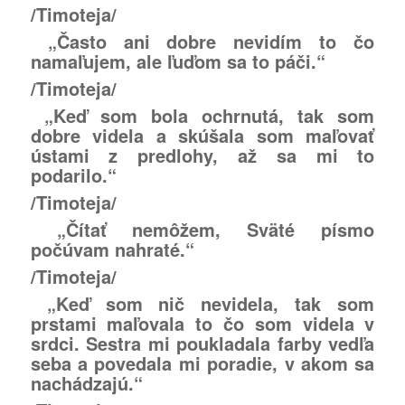
/Timoteja/
„Často ani dobre nevidím to čo
namaľujem, ale ľuďom sa to páči.“
/Timoteja/
„Keď som bola ochrnutá, tak som
dobre videla a skúšala som maľovať
ústami z predlohy, až sa mi to
podarilo.“
/Timoteja/
„Čítať nemôžem, Sväté písmo
počúvam nahraté.“
/Timoteja/
„Keď som nič nevidela, tak som
prstami maľovala to čo som videla v
srdci. Sestra mi poukladala farby vedľa
seba a povedala mi poradie, v akom sa
nachádzajú.“