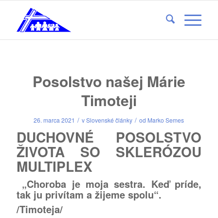
Posolstvo našej Márie
Timoteji
/
/
26. marca 2021
v
Slovenské články
od
Marko Semes
DUCHOVNÉ POSOLSTVO
ŽIVOTA SO SKLERÓZOU
MULTIPLEX
„Choroba je moja sestra. Keď príde,
tak ju privítam a žijeme spolu“.
/Timoteja/