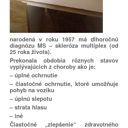
narodená v roku 1957 má dlhoročnú
diagnózu
MS – skleróza multiplex
(od
25 roka života)
.
Prekonala obdobia rôznych stavov
vyplývajúcich z choroby ako je:
–
úplné ochrnutie
–
čiastočné ochrnutie
, ktoré umožňuje
pohyb na vozíku
–
úplnú slepotu
– strata hlasu
–
iné
Čiastočné „zlepšenie“ zdravotného