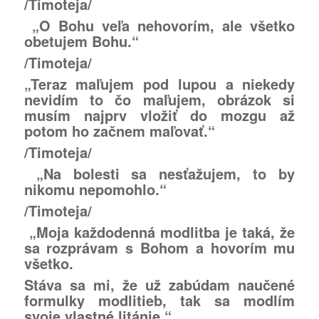
/Timoteja/
„O Bohu veľa nehovorím, ale všetko
obetujem Bohu.“
/Timoteja/
„Teraz maľujem pod lupou a niekedy
nevidím to čo maľujem, obrázok si
musím najprv vložiť do mozgu až
potom ho začnem maľovať.“
/Timoteja/
„Na bolesti sa nesťažujem, to by
nikomu nepomohlo.“
/Timoteja/
„Moja každodenná modlitba je taká, že
sa rozprávam s Bohom a hovorím mu
všetko.
Stáva sa mi, že už zabúdam naučené
formulky modlitieb, tak sa modlím
svoje vlastné litánie.“