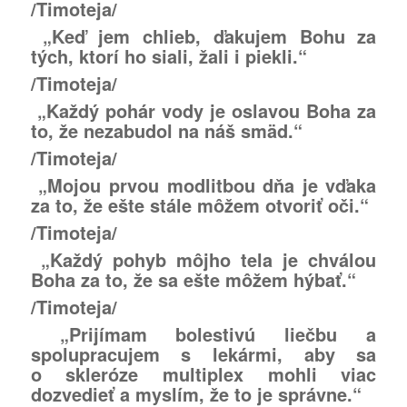
/Timoteja/
„Keď jem chlieb, ďakujem Bohu za
tých, ktorí ho siali, žali i piekli.“
/Timoteja/
„Každý pohár vody je oslavou Boha za
to, že nezabudol na náš smäd.“
/Timoteja/
„Mojou prvou modlitbou dňa je vďaka
za to, že ešte stále môžem otvoriť oči.“
/Timoteja/
„Každý pohyb môjho tela je chválou
Boha za to, že sa ešte môžem hýbať.“
/Timoteja/
„Prijímam bolestivú liečbu a
spolupracujem s lekármi, aby sa
o skleróze multiplex mohli viac
dozvedieť a myslím, že to je správne.“