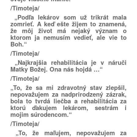
/Timoteja/
„Podľa lekárov som už trikrát mala
zomrieť. A keď ešte žijem to znamená,
že môj život má nejaký význam o
ktorom ja nemusím vedieť, ale vie to
Boh.“
/Timoteja/
„Najkrajšia rehabilitácia je v náruči
Matky Božej. Ona nás hojdá …“
/Timoteja/
„To, že sa mi zdravotný stav zlepšil,
nepovažujem za nadprirodzený zázrak,
bola to tvrdá liečba a rehabilitácia za
ktorú ďakujem lekárom, sestrám i
mojim súrodencom.“
/Timoteja/
„To, že maľujem, nepovažujem za