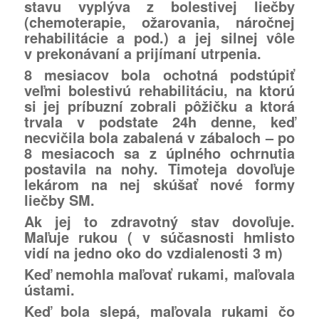
stavu vyplýva z bolestivej liečby
(chemoterapie, ožarovania, náročnej
rehabilitácie a pod.) a jej silnej vôle
v prekonávaní a prijímaní utrpenia.
8 mesiacov bola ochotná podstúpiť
veľmi bolestivú rehabilitáciu, na ktorú
si jej príbuzní zobrali pôžičku a ktorá
trvala v podstate 24h denne, keď
necvičila bola zabalená v zábaloch – po
8 mesiacoch sa z úplného ochrnutia
postavila na nohy. Timoteja dovoľuje
lekárom na nej skúšať nové formy
liečby SM.
Ak jej to zdravotný stav dovoľuje.
Maľuje
rukou
( v súčasnosti hmlisto
vidí na jedno oko do vzdialenosti 3 m)
Keď nemohla maľovať rukami,
maľovala
ústami
.
Keď bola slepá, maľovala rukami
čo