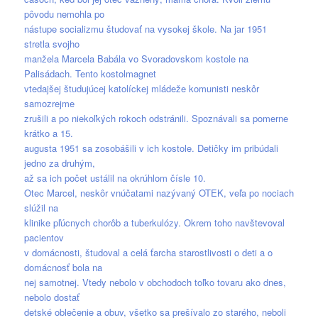
pôvodu nemohla po
nástupe socializmu študovať na vysokej škole. Na jar 1951
stretla svojho
manžela Marcela Babála vo Svoradovskom kostole na
Palisádach. Tento kostolmagnet
vtedajšej študujúcej katolíckej mládeže komunisti neskôr
samozrejme
zrušili a po niekoľkých rokoch odstránili. Spoznávali sa pomerne
krátko a 15.
augusta 1951 sa zosobášili v ich kostole. Detičky im pribúdali
jedno za druhým,
až sa ich počet ustálil na okrúhlom čísle 10.
Otec Marcel, neskôr vnúčatami nazývaný OTEK, veľa po nociach
slúžil na
klinike pľúcnych chorôb a tuberkulózy. Okrem toho navštevoval
pacientov
v domácnosti, študoval a celá ťarcha starostlivosti o deti a o
domácnosť bola na
nej samotnej. Vtedy nebolo v obchodoch toľko tovaru ako dnes,
nebolo dostať
detské oblečenie a obuv, všetko sa prešívalo zo starého, neboli