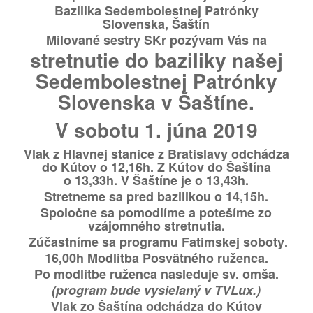
Bazilika Sedembolestnej Patrónky
Slovenska, Šaštín
Milované sestry SKr pozývam Vás na
stretnutie
do
baziliky našej
Sedembolestnej Patrónky
Slovenska v Šaštíne
.
V sobotu 1. júna 2019
Vlak
z Hlavnej stanice
z Bratislavy
odchádza
do Kútov
o 12,16h
. Z Kútov do Šaštína
o 13,33h.
V Šaštíne je o 13,43h.
Stretneme sa
pred bazilikou o 14,15h
.
Spoločne sa pomodlíme a potešíme zo
vzájomného stretnutia.
Zúčastníme sa programu
Fatimskej soboty
.
16,00h
Modlitba Posvätného ruženca.
Po modlitbe ruženca nasleduje
sv. omša
.
(program bude vysielaný v TVLux.)
Vlak
zo Šaštína
odchádza do Kútov