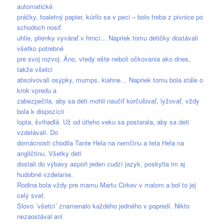
automatické
práčky, toaletný papier, kúrilo sa v peci – bolo treba z pivnice po
schodoch nosiť
uhlie, plienky vyvárať v hrnci… Napriek tomu detičky dostávali
všetko potrebné
pre svoj rozvoj. Áno, vtedy ešte neboli očkovania ako dnes,
takže všetci
absolvovali osýpky, mumps, kiahne… Napriek tomu bola stále o
krok vpredu a
zabezpečila, aby sa deti mohli naučiť korčuľovať, lyžovať, vždy
bola k dispozícii
lopta, švihadlá. Už od útleho veku sa postarala, aby sa deti
vzdelávali. Do
domácnosti chodila Tante Hela na nemčinu a teta Hela na
angličtinu. Všetky deti
dostali do výbavy aspoň jeden cudzí jazyk, poskytla im aj
hudobné vzdelanie.
Rodina bola vždy pre mamu Martu Cirkev v malom a bol to jej
celý svet.
Slovo ´všetci´ znamenalo každého jedného v popredí. Nikto
nezaostával ani