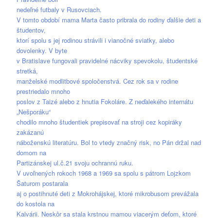
nedeľné futbaly v Rusovciach.
V tomto období mama Marta často pribrala do rodiny ďalšie deti a
študentov,
ktorí spolu s jej rodinou strávili i vianočné sviatky, alebo
dovolenky. V byte
v Bratislave fungovali pravidelné nácviky spevokolu, študentské
stretká,
manželské modlitbové spoločenstvá. Cez rok sa v rodine
prestriedalo mnoho
poslov z Taizé alebo z hnutia Fokoláre. Z neďalekého internátu
„Nešporáku“
chodilo mnoho študentiek prepisovať na stroji cez kopiráky
zakázanú
náboženskú literatúru. Bol to vtedy značný risk, no Pán držal nad
domom na
Partizánskej ul.č.21 svoju ochrannú ruku.
V uvoľnených rokoch 1968 a 1969 sa spolu s pátrom Lojzkom
Šaturom postarala
aj o postihnuté deti z Mokrohájskej, ktoré mikrobusom prevážala
do kostola na
Kalvárii. Neskôr sa stala krstnou mamou viacerým deťom, ktoré