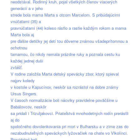
neodstával. Rodinný kruh, pojal všetkých členov viacerých
generácií a v jeho
strede bola mama Marta s otcom Marcelom. S pribúdajúcimi
vnúčatami (35) a
pravnúčatami (44) koleso rástlo a rastie každým rokom a mama
Marta bola aj
pre ďalšie detičky jej detí tou dôverne známou všadeprítomnou a
ochotnou
tamamou, čo nikdy nemala prázdne ruky a poznala cestu ku
každej jednej duši
zvlášť.
V rodine založila Marta detský spevácky zbor, ktorý spieval
najprv koledy
v kostole u Kapucínov, neskôr sa rozrástol na dobre známy
Ursus Singers.
V časoch normalizácie boli nácviky pravidelne poväčšine u
Babálovcov, neskôr
sa pridali i Trizuljakovci. Priateľstvá mnohodetných rodín prerástli
aj do
spoločného dovolenkovania pri mori v Bulharsku a v zime zas do
nezabudnuteľných speváckych lyžovačiek na chate vo Vlkolínci.
Pravidelné boli