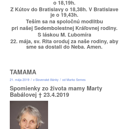
o 18,19h
.
Z Kútov do Bratislavy
o 18,38h.
V Bratislave
je o 19,43h.
Teším sa na spoločnú modlitbu
pri našej Sedembolestnej Kráľovnej rodiny.
S láskou M. Ľubomíra
22. mája, sv. Rita oroduj za naše rodiny, aby
sme sa dostali do Neba. Amen.
TAMAMA
/
/
21. mája 2019
v
Slovenské články
od
Marko Semes
Spomienky zo života mamy Marty
Babálovej † 23.4.2019