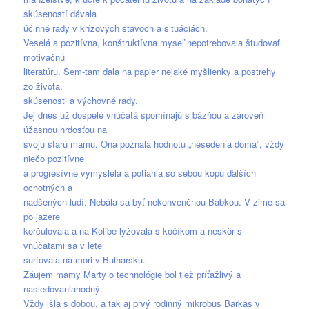
skúseností dávala
účinné rady v krízových stavoch a situáciách.
Veselá a pozitívna, konštruktívna myseľ nepotrebovala študovať
motivačnú
literatúru. Sem-tam dala na papier nejaké myšlienky a postrehy
zo života,
skúsenosti a výchovné rady.
Jej dnes už dospelé vnúčatá spomínajú s bázňou a zároveň
úžasnou hrdosťou na
svoju starú mamu. Ona poznala hodnotu „nesedenia doma“, vždy
niečo pozitívne
a progresívne vymyslela a potiahla so sebou kopu ďalších
ochotných a
nadšených ľudí. Nebála sa byť nekonvenčnou Babkou. V zime sa
po jazere
korčuľovala a na Kolibe lyžovala s kočíkom a neskôr s
vnúčatami sa v lete
surfovala na mori v Bulharsku.
Záujem mamy Marty o technológie bol tiež príťažlivý a
nasledovaniahodný.
Vždy išla s dobou, a tak aj prvý rodinný mikrobus Barkas v