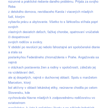
rozumné a praktické riešenie daného problému. Prijala za svojho
Roba
z detského domova, nevidiaceho Karola i viacerých mladých
ľudí, ktorým
vybavila prácu a ubytovanie. Všetko to s ľahkosťou stíhala popri
svojich
vlastných desiatich deťoch, ťažkej chorobe, opatrovaní vnúčatiek
či doopatrovaní
svojich rodičov a svokry.
V období po revolúcii jej nebolo ľahostajné ani spoločenské dianie
a stala sa
poslankyňou Federálneho zhromaždenia v Prahe. Angažovala sa
najmä
v otázkach postavenia žien a rodiny v spoločnosti, záležalo jej
na vzdelávaní detí,
ale aj dospelých, najmä v duchovnej oblasti. Spolu s manželom
Marcelom, ktorý
bol aktívny v oblasti lekárskej etiky, neúnavne chodila po celom
Slovensku, kde
vychovávala hlavne mladých k zodpovednému rodičovstvu vo
sviatostnom
manželstve, k úcte k počatému životu a na základe bohatých