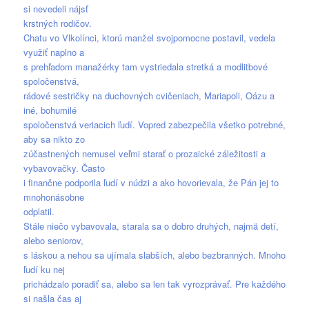
si nevedeli nájsť
krstných rodičov.
Chatu vo Vlkolínci, ktorú manžel svojpomocne postavil, vedela
využiť naplno a
s prehľadom manažérky tam vystriedala stretká a modlitbové
spoločenstvá,
rádové sestričky na duchovných cvičeniach, Mariapoli, Oázu a
iné, bohumilé
spoločenstvá veriacich ľudí. Vopred zabezpečila všetko potrebné,
aby sa nikto zo
zúčastnených nemusel veľmi starať o prozaické záležitosti a
vybavovačky. Často
i finančne podporila ľudí v núdzi a ako hovorievala, že Pán jej to
mnohonásobne
odplatil.
Stále niečo vybavovala, starala sa o dobro druhých, najmä detí,
alebo seniorov,
s láskou a nehou sa ujímala slabších, alebo bezbranných. Mnoho
ľudí ku nej
prichádzalo poradiť sa, alebo sa len tak vyrozprávať. Pre každého
si našla čas aj