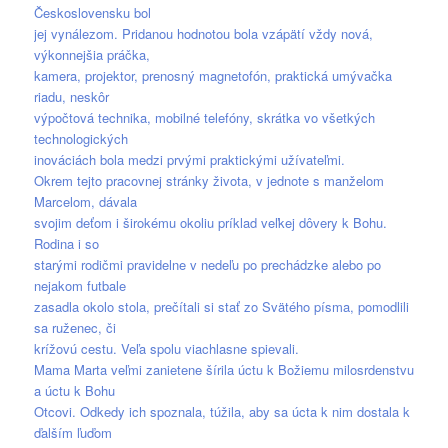
Československu bol
jej vynálezom. Pridanou hodnotou bola vzápätí vždy nová,
výkonnejšia práčka,
kamera, projektor, prenosný magnetofón, praktická umývačka
riadu, neskôr
výpočtová technika, mobilné telefóny, skrátka vo všetkých
technologických
inováciách bola medzi prvými praktickými užívateľmi.
Okrem tejto pracovnej stránky života, v jednote s manželom
Marcelom, dávala
svojim deťom i širokému okoliu príklad veľkej dôvery k Bohu.
Rodina i so
starými rodičmi pravidelne v nedeľu po prechádzke alebo po
nejakom futbale
zasadla okolo stola, prečítali si stať zo Svätého písma, pomodlili
sa ruženec, či
krížovú cestu. Veľa spolu viachlasne spievali.
Mama Marta veľmi zanietene šírila úctu k Božiemu milosrdenstvu
a úctu k Bohu
Otcovi. Odkedy ich spoznala, túžila, aby sa úcta k nim dostala k
ďalším ľuďom