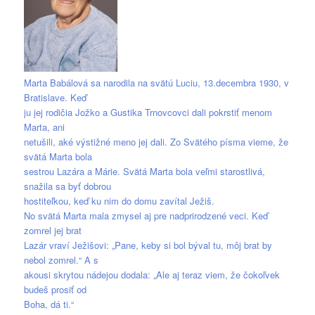
Marta Babálová sa narodila na svätú Luciu, 13.decembra 1930, v
Bratislave. Keď
ju jej rodičia Jožko a Gustika Trnovcovci dali pokrstiť menom
Marta, ani
netušili, aké výstižné meno jej dali. Zo Svätého písma vieme, že
svätá Marta bola
sestrou Lazára a Márie. Svätá Marta bola veľmi starostlivá,
snažila sa byť dobrou
hostiteľkou, keď ku nim do domu zavítal Ježiš.
No svätá Marta mala zmysel aj pre nadprirodzené veci. Keď
zomrel jej brat
Lazár vraví Ježišovi: „Pane, keby si bol býval tu, môj brat by
nebol zomrel.“ A s
akousi skrytou nádejou dodala: „Ale aj teraz viem, že čokoľvek
budeš prosiť od
Boha, dá ti.“