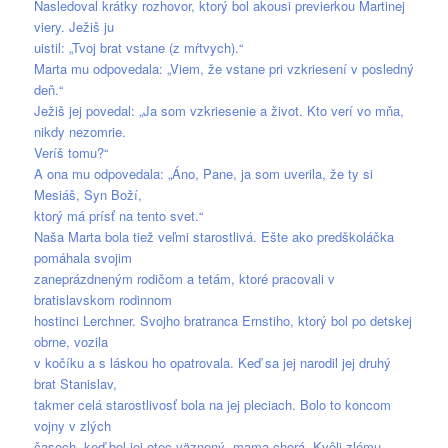
Nasledoval krátky rozhovor, ktorý bol akousi previerkou Martinej
viery. Ježiš ju
uistil: „Tvoj brat vstane (z mŕtvych).“
Marta mu odpovedala: „Viem, že vstane pri vzkriesení v posledný
deň.“
Ježiš jej povedal: „Ja som vzkriesenie a život. Kto verí vo mňa,
nikdy nezomrie.
Veríš tomu?“
A ona mu odpovedala: „Áno, Pane, ja som uverila, že ty si
Mesiáš, Syn Boží,
ktorý má prísť na tento svet.“
Naša Marta bola tiež veľmi starostlivá. Ešte ako predškoláčka
pomáhala svojim
zaneprázdneným rodičom a tetám, ktoré pracovali v
bratislavskom rodinnom
hostinci Lerchner. Svojho bratranca Ernstiho, ktorý bol po detskej
obrne, vozila
v kočíku a s láskou ho opatrovala. Keď sa jej narodil jej druhý
brat Stanislav,
takmer celá starostlivosť bola na jej pleciach. Bolo to koncom
vojny v zlých
časoch, keď bol jej otec väznený, mama chorá. Kvôli zlému