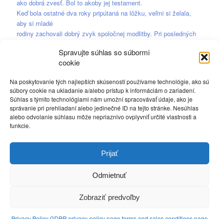
ako dobrá zvesť. Bol to akoby jej testament.
Keď bola ostatné dva roky pripútaná na lôžku, veľmi si želala,
aby si mladé
rodiny zachovali dobrý zvyk spoločnej modlitby. Pri posledných
návštevách
Spravujte súhlas so súbormi
vnúčat a pravnúčat z posledných síl žehnala rodičom a detičkám
cookie
krížikom na čelo
a prosila Pána a našu Nebeskú Matku o ich ochranu a
Na poskytovanie tých najlepších skúseností používame technológie, ako sú
požehnanie.
súbory cookie na ukladanie a/alebo prístup k informáciám o zariadení.
Horlivosťou, neúnavnou snahou a vynaliezavou tvorivosťou
Súhlas s týmito technológiami nám umožní spracovávať údaje, ako je
všetko vybaviť,
správanie pri prehliadaní alebo jedinečné ID na tejto stránke. Nesúhlas
zariadiť a zabezpečiť, mama, stará mama a prastará mama Marta
alebo odvolanie súhlasu môže nepriaznivo ovplyvniť určité vlastnosti a
funkcie.
– familiárne
TAMAMA, v úzkej spolupráci s Božou milosťou, naplnila
posolstvo svojej
Prijať
patrónky svätej Marty z Betánie.
Odmietnuť
Zobraziť predvoľby
Privacy Policy GDPR privacy-policy page terms and sales conditions page