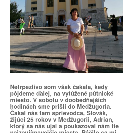
Netrpezlivo som však čakala, kedy
pôjdeme ďalej, na vytúžené pútnické
miesto. V sobotu v doobedňajších
hodinách sme prišli do Medžugoria.
Čakal nás tam sprievodca, Slovák,
žijúci 25 rokov v Medžugorii, Adrian,
ktorý sa nás ujal a poukazoval nám tie
najzaujímavejšie miesta. Páčilo sa mi