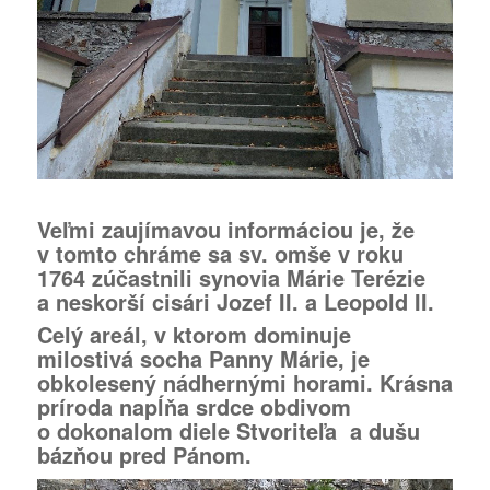
Veľmi zaujímavou informáciou je, že
v tomto chráme sa sv. omše v roku
1764 zúčastnili synovia Márie Terézie
a neskorší cisári Jozef II. a Leopold II.
Celý areál, v ktorom dominuje
milostivá socha Panny Márie, je
obkolesený nádhernými horami. Krásna
príroda napĺňa srdce obdivom
o dokonalom diele Stvoriteľa a dušu
bázňou pred Pánom.