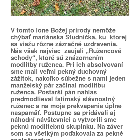
V tomto lone Božej prírody nemôže
chýbať mariánska Studnička, ku ktorej
sa viažu rôzne zázračné uzdravenia.
Nás však najviac zaujali „Ružencové
schody“, ktoré sú znázornením
modlitby ruženca. Pri ich absolvovaní
sme mali veľmi pekný duchovný
zážitok, nakoľko súbežne s nami jeden
manželský pár začínal modlitbu
ruženca. Postarší pán nahlas
predmodlieval fatimský slávnostný
ruženec a na moje prekvapenie úplne
naspamäť. Postupne sa pridávali aj
náhodní návštevníci a vytvorili sme
peknú modlitebnú skupinku. Na záver
som sa všetkým poďakovala za pekné
spoločenstvo.