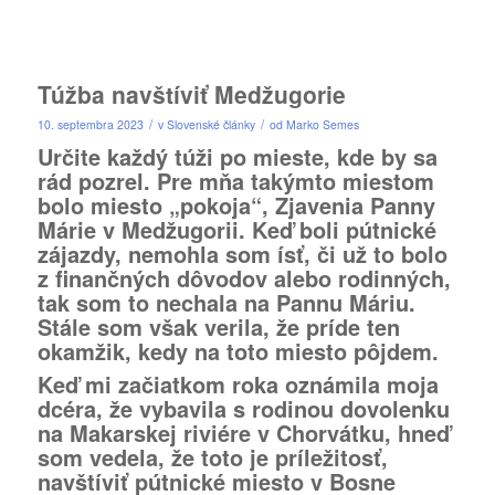
Túžba navštíviť Medžugorie
/
/
10. septembra 2023
v
Slovenské články
od
Marko Semes
Určite každý túži po mieste, kde by sa
rád pozrel. Pre mňa takýmto miestom
bolo miesto „pokoja“, Zjavenia Panny
Márie v Medžugorii. Keď boli pútnické
zájazdy, nemohla som ísť, či už to bolo
z finančných dôvodov alebo rodinných,
tak som to nechala na Pannu Máriu.
Stále som však verila, že príde ten
okamžik, kedy na toto miesto pôjdem.
Keď mi začiatkom roka oznámila moja
dcéra, že vybavila s rodinou dovolenku
na Makarskej riviére v Chorvátku, hneď
som vedela, že toto je príležitosť,
navštíviť pútnické miesto v Bosne