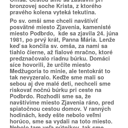
bronzovej soche Krista, z ktorého
pravého kolena vyteká tekutina.
Po sv. omši sme chceli navštíviť
posvätné miesto Zjavenia, kamenisté
miesto Podbrdo, kde sa zjavila 24. júna
1981, po prvý krát, Panna Mária. Lenže
keď sa končila sv. omša, za nami sa
tiahlo čierne, až fialové mračno, ktoré
predznačovalo riadnu búrku. Domáci
síce hovorili, že určite miesto
Medžugoria to minie, ale tentokrát to
tak nevyzeralo. Keďže sme mali so
sebou aj dve malé deti, nechceli sme
riskovať nočnú búrku pri ceste na
Podbrdo. Rozhodli sme sa, že
navštívime miesto Zjavenia ráno, pred
spiatočnou cestou domov. V ranných
hodinách, kedy ešte nebolo veľmi
horúco, sme sa vydali na toto miesto.
Nebolo tam veľa pútnikov, tak sme