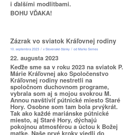
i ďalšími modlitbami.
BOHU VĎAKA!
Zázrak vo sviatok Kráľovnej rodiny
/
/
10. septembra 2023
v
Slovenské články
od
Marko Semes
22. augusta 2023
Keďže sme sa v roku 2023 na sviatok P.
Márie Kráľovnej ako Spoločenstvo
Kráľovnej rodiny nestretli na
spoločnom duchovnom programe,
vybrala som aj s mojou svokrou M.
Annou navštíviť pútnické miesto Staré
Hory. Osobne som tam bola prvýkrát.
Tak ako každé mariánske pútnické
miesto, aj Staré Hory, dýchajú
pokojnou atmosférou a úctou k Božej
matke. Naše prvé kroky viedli do