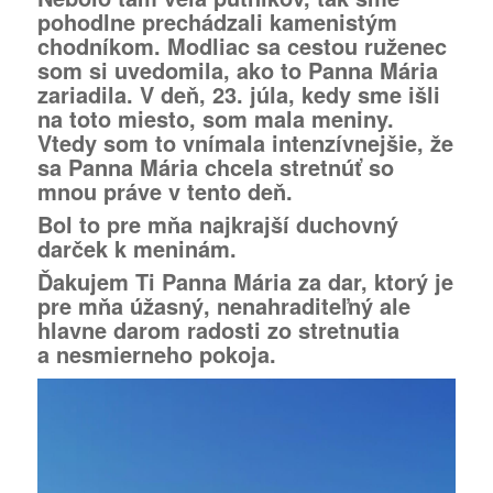
pohodlne prechádzali kamenistým
chodníkom. Modliac sa cestou ruženec
som si uvedomila, ako to Panna Mária
zariadila. V deň, 23. júla, kedy sme išli
na toto miesto, som mala meniny.
Vtedy som to vnímala intenzívnejšie, že
sa Panna Mária chcela stretnúť so
mnou práve v tento deň.
Bol to pre mňa najkrajší duchovný
darček k meninám.
Ďakujem Ti Panna Mária za dar, ktorý je
pre mňa úžasný
, nenahraditeľný ale
hlavne darom radosti zo stretnutia
a nesmierneho pokoja.