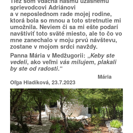
Tiež som vďačná nášmu úžasnému
sprievodcovi Adriánovi
a v neposlednom rade mojej rodine,
ktorá bola so mnou a toto stretnutie mi
umožnila. Neviem či sa mi ešte podarí
navštíviť toto sväté miesto, ale to čo vo
mne zanechalo v moju prvú návštevu,
zostane v mojom srdci navždy.
Panna Mária v Medžugorii:
„
Keby ste
, ako veľmi
,
vedeli
vás milujem
plakali
.“
by ste od
radosti
Mária
Oľga Hladíková, 23.7.2023