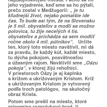
jeho vyjadrenie, keď sme sa ho pýtali,
prečo zostal v Medžugorii:
„ je tu
kľudnejší život, nejako pomalšie ide
čas. To bude asi tým, že na Slovensku
je 5 mil. obyvateľov a modlí sa možno
polovica, tu
žije necelých 4 tis.
obyvateľov a prichádza sa sem modliť
Určite
ročne okolo 4 mil. pútnikov“.
ten, ktorý toto miesto navštívil, mi dá
za pravdu, že každý kút, každé miesto,
tu dýcha pokojom, posvätnosťou
a úžasným rajom. Navštívili sme „
Oázu
v ktorej žijú rehoľníci.
pokoja“,
V priestoroch Oázy je aj kaplnka
s krížom a ukrižovaným Kristom. Kríž
s ukrižovaným Kristom je vytvorený
podľa troch patológov, na skutočný
obraz Krista.
Potom sme prešli na miesto, ktoré
pripomína rozprávkový hrad. V