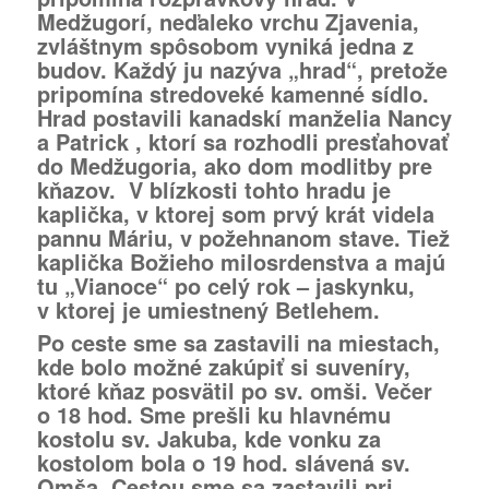
Medžugorí, neďaleko vrchu Zjavenia,
zvláštnym spôsobom vyniká jedna z
budov. Každý ju nazýva „hrad“, pretože
pripomína stredoveké kamenné sídlo.
Hrad postavili kanadskí manželia Nancy
a Patrick , ktorí sa rozhodli presťahovať
do Medžugoria, ako dom modlitby pre
kňazov. V blízkosti tohto hradu je
kaplička, v ktorej som prvý krát videla
pannu Máriu, v požehnanom stave. Tiež
kaplička Božieho milosrdenstva a majú
tu „Vianoce“ po celý rok – jaskynku,
v ktorej je umiestnený Betlehem.
Po ceste sme sa zastavili na miestach,
kde bolo možné zakúpiť si suveníry,
ktoré kňaz posvätil po sv. omši. Večer
o 18 hod. Sme prešli ku hlavnému
kostolu sv. Jakuba, kde vonku za
kostolom bola o 19 hod. slávená sv.
Omša. Cestou sme sa zastavili pri