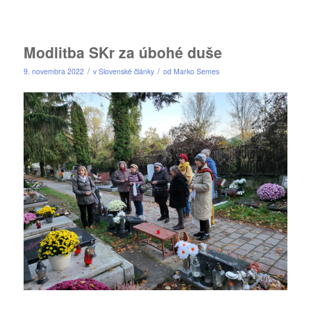
Modlitba SKr za úbohé duše
/
/
9. novembra 2022
v
Slovenské články
od
Marko Semes