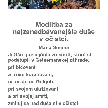
Modlitba za
najzanedbávanejšie duše
v očistci.
Mária Simma
Ježišu, pre agóniu zo smrti, ktorú si
podstúpil v Getsemanskej záhrade,
pri bičovaní
a tŕním korunovaní,
na ceste na Golgotu,
pri svojom ukrižovaní
a pri svojej smrti,
zmiluj sa nad dušami v očistci