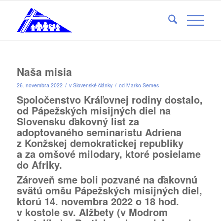
Naša misia
/
/
26. novembra 2022
v
Slovenské články
od
Marko Semes
Spoločenstvo Kráľovnej rodiny dostalo,
od Pápežských misijných diel na
Slovensku ďakovný list za
adoptovaného seminaristu Adriena
z Konžskej demokratickej republiky
a za omšové milodary, ktoré posielame
do Afriky.
Zároveň sme boli pozvané na ďakovnú
svätú omšu Pápežských misijných diel,
ktorú 14. novembra 2022 o 18 hod.
v kostole sv. Alžbety (v Modrom