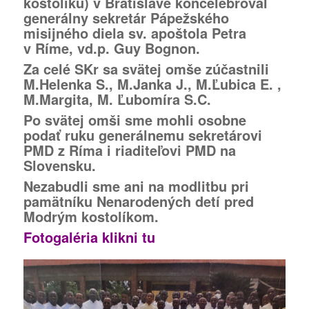
kostolíku) v Bratislave koncelebroval
generálny sekretár Pápežského
misijného diela sv. apoštola Petra
v Ríme, vd.p. Guy Bognon.
Za celé SKr sa svätej omše zúčastnili
M.Helenka S., M.Janka J., M.Ľubica E. ,
M.Margita, M. Ľubomíra S.C.
Po svätej omši sme mohli osobne
podať ruku generálnemu sekretárovi
PMD z Ríma i riaditeľovi PMD na
Slovensku.
Nezabudli sme ani na modlitbu pri
pamätníku Nenarodených detí pred
Modrým kostolíkom.
Fotogaléria klikni tu