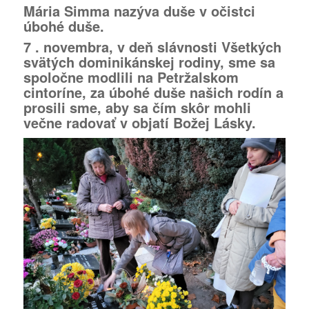
Mária Simma nazýva duše v očistci
úbohé duše.
7 . novembra, v deň slávnosti Všetkých
svätých dominikánskej rodiny, sme sa
spoločne modlili na Petržalskom
cintoríne, za úbohé duše našich rodín a
prosili sme, aby sa čím skôr mohli
večne radovať v objatí Božej Lásky.