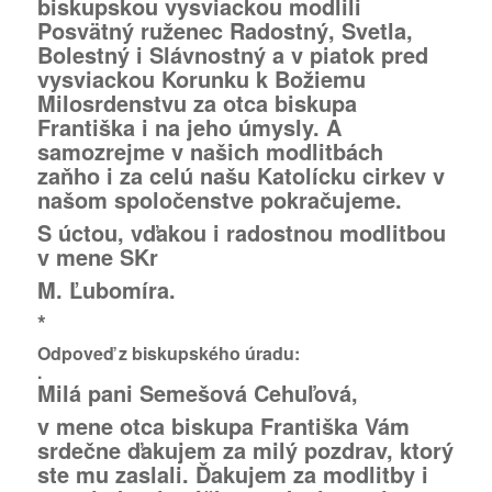
biskupskou vysviackou modlili
Posvätný ruženec Radostný, Svetla,
Bolestný i Slávnostný a v piatok pred
vysviackou Korunku k Božiemu
Milosrdenstvu za otca biskupa
Františka i na jeho úmysly. A
samozrejme v našich modlitbách
zaňho i za celú našu Katolícku cirkev v
našom spoločenstve pokračujeme.
S úctou, vďakou i radostnou modlitbou
v mene SKr
M. Ľubomíra.
*
Odpoveď z biskupského úradu:
.
Milá pani Semešová Cehuľová,
v mene otca biskupa Františka Vám
srdečne ďakujem za milý pozdrav, ktorý
ste mu zaslali. Ďakujem za modlitby i