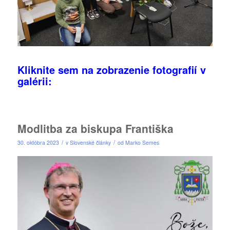
Kliknite sem na zobrazenie fotografií v
galérii:
Modlitba za biskupa Františka
/
/
30. októbra 2023
v
Slovenské články
od
Marko Semes