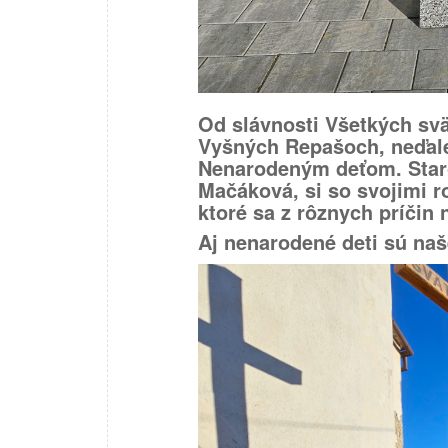
Od slávnosti Všetkých svä
Vyšných Repašoch, neďal
Nenarodeným deťom. Staro
Mačáková, si so svojimi r
ktoré sa z rôznych príčin 
Aj nenarodené deti sú naš