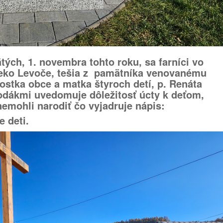
tých, 1. novembra tohto roku, sa farníci vo
eko Levoče, tešia z pamätníka venovanému
stka obce a matka štyroch detí, p. Renáta
odákmi uvedomuje dôležitosť úcty k deťom,
nemohli narodiť čo vyjadruje nápis:
e deti.