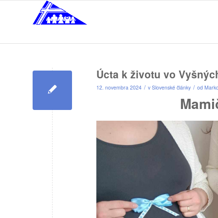
Úcta k životu vo Vyšný
/
/
12. novembra 2024
v
Slovenské články
od
Mark
Mamič