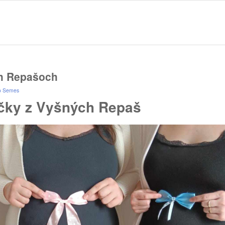
ch Repašoch
o Semes
ky z Vyšných Repaš