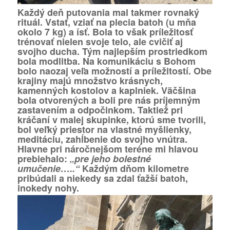
Každý deň putovania mal takmer rovnaký
rituál. Vstať, vziať na plecia batoh (u mňa
okolo 7 kg) a ísť. Bola to však príležitosť
trénovať nielen svoje telo, ale cvičiť aj
svojho ducha. Tým najlepším prostriedkom
bola modlitba. Na komunikáciu s Bohom
bolo naozaj veľa možností a príležitostí. Obe
krajiny majú množstvo krásnych,
kamenných kostolov a kaplniek. Väčšina
bola otvorených a boli pre nás príjemným
zastavením a odpočinkom. Taktiež pri
kráčaní v malej skupinke, ktorú sme tvorili,
bol veľký priestor na vlastné myšlienky,
meditáciu, zahĺbenie do svojho vnútra.
Hlavne pri náročnejšom teréne mi hlavou
prebiehalo:
„pre jeho bolestné
umučenie…..“
Každým dňom kilometre
pribúdali a niekedy sa zdal ťažší batoh,
inokedy nohy.