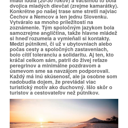
mladí ľudia (20-30 rokov) a väčšinou to bola
dvojica mladých dievčat (zrejme kamarátky).
Konkrétne po našej trase sme stretli najviac
Čechov a Nemcov a len jednu Slovenku.
Vytváralo sa mnoho príležitostí na
zoznámenie. Tým spoločným jazykom bola
samozrejme angličtina, takže hlavne mládež
si hneď rozumela a vymieňali si kontakty.
Medzi pútnikmi, či už v ubytovniach alebo
počas cesty a spoločných zastaveniach,
bolo cítiť toleranciu a solidaritu. Aj ten, kto
kráčal celkom sám, patril do živej reťaze
peregrinov a minimálne pozdravom a
úsmevom sme sa navzájom podporovali.
Každý má inú skúsenosť, ale ja osobne som
nadobudla dojem, že prevládal viac
turistický motív ako duchovný. Išlo skôr o
turistov a cestovateľov než pútnikov.