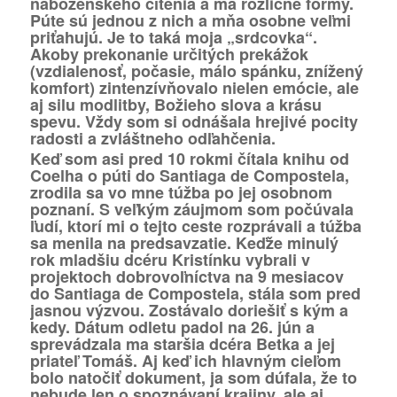
náboženského cítenia a má rozličné formy.
Púte sú jednou z nich a mňa osobne veľmi
priťahujú. Je to taká moja „srdcovka“.
Akoby prekonanie určitých prekážok
(vzdialenosť, počasie, málo spánku, znížený
komfort) zintenzívňovalo nielen emócie, ale
aj silu modlitby, Božieho slova a krásu
spevu. Vždy som si odnášala hrejivé pocity
radosti a zvláštneho odľahčenia.
Keď som asi pred 10 rokmi čítala knihu od
Coelha o púti do Santiaga de Compostela,
zrodila sa vo mne túžba po jej osobnom
poznaní. S veľkým záujmom som počúvala
ľudí, ktorí mi o tejto ceste rozprávali a túžba
sa menila na predsavzatie. Keďže minulý
rok mladšiu dcéru Kristínku vybrali v
projektoch dobrovoľníctva na 9 mesiacov
do Santiaga de Compostela, stála som pred
jasnou výzvou. Zostávalo doriešiť s kým a
kedy. Dátum odletu padol na 26. jún a
sprevádzala ma staršia dcéra Betka a jej
priateľ Tomáš. Aj keď ich hlavným cieľom
bolo natočiť dokument, ja som dúfala, že to
nebude len o spoznávaní krajiny, ale aj