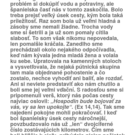
problém si dokúpiť vodu a potraviny, ale
španielska časť nás v tomto zaskočila. Bolo
treba prejsť veľký úsek cesty, kým bola taká
príležitosť. Raz som bola už veľmi hladná a
zásoby sme nemali žiadne. Trocha vody
sme si šetrili a ja už som pomaly cítila
slabosť. To som však nikomu nepovedala,
len pomalšie kráčala. Zanedlho sme
prechádzali okolo nejakého odpočívadla,
keď nám kývala jedna mladá žena a volala
ku sebe. Upratovala na kamenných stoloch
a vysvetľovala, že nejaká pútnická skupina
tam mala objednané pohostenie a čo
zostalo, nechce vyhodiť ani baliť, ale rozdať.
Ani si neviete predstaviť ako nám chutilo a
boli sme jej veľmi vďační. S radosťou sme si
pripomenuli verš, ktorý nás počas cesty
najviac oslovil:
„Hospodin bude bojovať za
vás, vy sa len upokojte“.
(Ex 14,14). Tak sme
najedení pokojne mohli pokračovať. I keď
bol španielsky úsek cesty náročnejší,
povzbudzovalo nás už „len“ dvojciferné
číslo zostávajúcich kilometrov. Čím sme