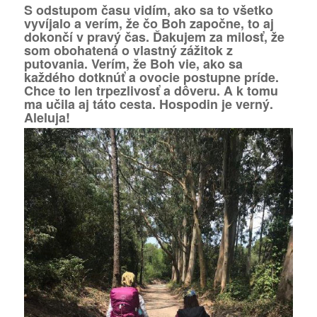
S odstupom času vidím, ako sa to všetko
vyvíjalo a verím, že čo Boh započne, to aj
dokončí v pravý čas. Ďakujem za milosť, že
som obohatená o vlastný zážitok z
putovania. Verím, že Boh vie, ako sa
každého dotknúť a ovocie postupne príde.
Chce to len trpezlivosť a dôveru. A k tomu
ma učila aj táto cesta. Hospodin je verný.
Aleluja!