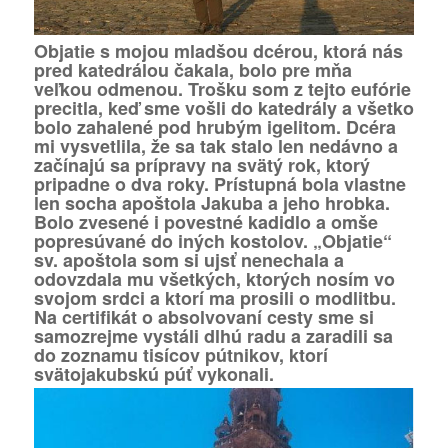
Objatie s mojou mladšou dcérou, ktorá nás
pred katedrálou čakala, bolo pre mňa
veľkou odmenou. Trošku som z tejto eufórie
precitla, keď sme vošli do katedrály a všetko
bolo zahalené pod hrubým igelitom. Dcéra
mi vysvetlila, že sa tak stalo len nedávno a
začínajú sa prípravy na svätý rok, ktorý
pripadne o dva roky. Prístupná bola vlastne
len socha apoštola Jakuba a jeho hrobka.
Bolo zvesené i povestné kadidlo a omše
popresúvané do iných kostolov. „Objatie“
sv. apoštola som si ujsť nenechala a
odovzdala mu všetkých, ktorých nosím vo
svojom srdci a ktorí ma prosili o modlitbu.
Na certifikát o absolvovaní cesty sme si
samozrejme vystáli dlhú radu a zaradili sa
do zoznamu tisícov pútnikov, ktorí
svätojakubskú púť vykonali.