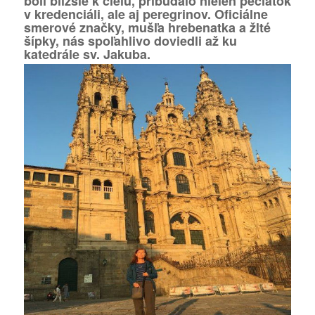
boli bližšie k cieľu, pribúdalo nielen pečiatok
v kredenciáli, ale aj peregrinov. Oficiálne
smerové značky, mušľa hrebenatka a žlté
šípky, nás spoľahlivo doviedli až ku
katedrále sv. Jakuba.