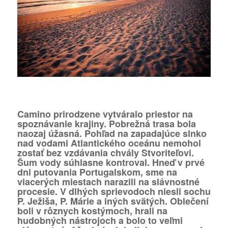
Camino prirodzene vytváralo priestor na
spoznávanie krajiny. Pobrežná trasa bola
naozaj úžasná. Pohľad na zapadajúce slnko
nad vodami Atlantického oceánu nemohol
zostať bez vzdávania chvály Stvoriteľovi.
Šum vody súhlasne kontroval. Hneď v prvé
dni putovania Portugalskom, sme na
viacerých miestach narazili na slávnostné
procesie. V dlhých sprievodoch niesli sochu
P. Ježiša, P. Márie a iných svätých. Oblečení
boli v rôznych kostýmoch, hrali na
hudobných nástrojoch a bolo to veľmi