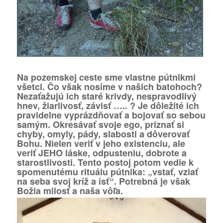
Na pozemskej ceste sme vlastne pútnikmi
všetci. Čo však nosíme v našich batohoch?
Nezaťažujú ich staré krivdy, nespravodlivý
hnev, žiarlivosť, závisť ….. ? Je dôležité ich
pravidelne vyprázdňovať a bojovať so sebou
samým. Okresávať svoje ego, priznať si
chyby, omyly, pády, slabosti a dôverovať
Bohu. Nielen veriť v jeho existenciu, ale
veriť JEHO láske, odpusteniu, dobrote a
starostlivosti. Tento postoj potom vedie k
spomenutému rituálu pútnika: „vstať, vziať
na seba svoj kríž a ísť“. Potrebná je však
Božia milosť a naša vôľa.