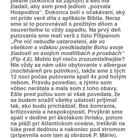
piesne (dokonca sa zapojili) a keď ma
žiadali, aby som pred jedlom „pozvala
Hospodina“. Dokonca boli v očakávaní, aký
mi príde
verš dňa
z aplikácie Biblia. Neraz
sme si to porovnávali s prežitým dňom a
neuveriteľne to vždy zapadlo. Na prvý deň
putovania sme mali verš z listu Filipanom
„
Pre nič nebuďte ustarostení, ale vo
všetkom s vďakou predkladajte Bohu svoje
žiadosti vo svojich modlitbách a prosbách“
(Flp 4,6).
Mohlo byť niečo zrozumiteľnejšie?
Nie vždy sa nám ušlo ubytovanie v albergue
(nocľaháreň pre pútnikov), takže sme z tých
12 nocí počas putovania spali 4x pod holým
nebom. Pravdu povediac, s týmto som
vôbec nerátala a mala som z toho obavy.
Ešte pred púťou som si však povedala, že
sa budem snažiť všetky udalosti prijímať
tak, ako budú prichádzať. Bez šomrania,
kritizovania a nespokojnosti. Prvýkrát sme
spali v dedine pri školskom ihrisku, potom
na pláži pri Atlantickom oceáne, tretíkrát na
lúke pred dedinou a nakoniec pod stromom
(pripevnila som tam aj obrázok P. Márie).