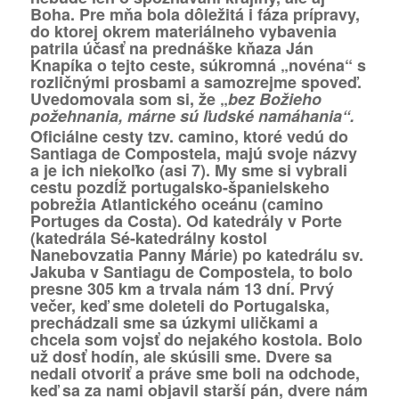
Boha. Pre mňa bola dôležitá i fáza prípravy,
do ktorej okrem materiálneho vybavenia
patrila účasť na prednáške kňaza Ján
Knapíka o tejto ceste, súkromná „novéna“ s
rozličnými prosbami a samozrejme spoveď.
Uvedomovala som si, že „
bez Božieho
požehnania, márne sú ľudské namáhania“.
Oficiálne cesty tzv. camino, ktoré vedú do
Santiaga de Compostela, majú svoje názvy
a je ich niekoľko (asi 7). My sme si vybrali
cestu pozdĺž portugalsko-španielskeho
pobrežia Atlantického oceánu (camino
Portuges da Costa). Od katedrály v Porte
(katedrála Sé-katedrálny kostol
Nanebovzatia Panny Márie) po katedrálu sv.
Jakuba v Santiagu de Compostela, to bolo
presne 305 km a trvala nám 13 dní. Prvý
večer, keď sme doleteli do Portugalska,
prechádzali sme sa úzkymi uličkami a
chcela som vojsť do nejakého kostola. Bolo
už dosť hodín, ale skúsili sme. Dvere sa
nedali otvoriť a práve sme boli na odchode,
keď sa za nami objavil starší pán, dvere nám