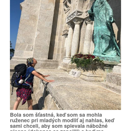
Bola som šťastná, keď som sa mohla
ruženec pri mladých modliť aj nahlas, keď
sami chceli, aby som spievala nábožné