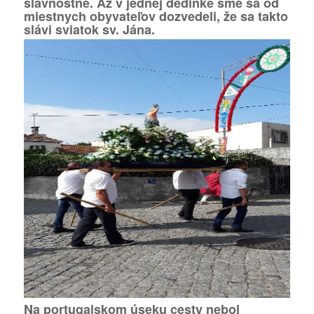
slávnostné. Až v jednej dedinke sme sa od
miestnych obyvateľov dozvedeli, že sa takto
slávi sviatok sv. Jána.
Na portugalskom úseku cesty nebol