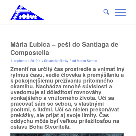
Mária Ľubica – peši do Santiaga de
Compostella
/
/
1. septembra 2019
v
Slovenské články
od
Marko Semes
Zmeniť na určitý čas prostredie a vnímať iný
rytmus času, vedie človeka k premýšľaniu a
k pokojnejšiemu prežívaniu prítomného
okamihu. Nachádza mnohé súvislosti a
uvedomuje si dôležitosť rovnováhy
vonkajšieho a vnútorného života. Učí sa
pracovať sám so sebou, s vlastnými
pocitmi, s ľuďmi. Učí sa nielen prekonávať
prekážky, ale prijať aj svoje limity. Čas
oddychu môže byť veľkou príležitosťou na
oslavu Boha Stvoriteľa.