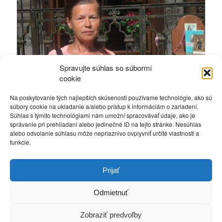
Spravujte súhlas so súbormi
cookie
Na poskytovanie tých najlepších skúseností používame technológie, ako sú
súbory cookie na ukladanie a/alebo prístup k informáciám o zariadení.
Súhlas s týmito technológiami nám umožní spracovávať údaje, ako je
správanie pri prehliadaní alebo jedinečné ID na tejto stránke. Nesúhlas
alebo odvolanie súhlasu môže nepriaznivo ovplyvniť určité vlastnosti a
funkcie.
S. Moja patrónka na mňa tiež čakala
(ďakujem).
Prijať
Sv. Rita oroduj za nás!
Odmietnuť
Zobraziť predvoľby